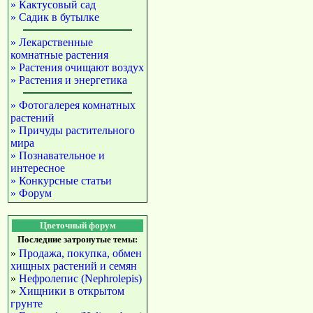
» Кактусовый сад
» Садик в бутылке
» Лекарственные
комнатные растения
» Растения очищают воздух
» Растения и энергетика
» Фотогалерея комнатных
растений
» Причуды растительного
мира
» Познавательное и
интересное
» Конкурсные статьи
» Форум
Цветочный форум
Последние затронутые темы:
»
Продажа, покупка, обмен
хищных растений и семян
»
Нефролепис (Nephrolepis)
»
Хищники в открытом
грунте