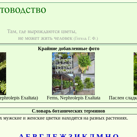
Крайние добавленные фото
rolepis Exaltata)
Ferns, Nephrolepis Exaltata
Паслен сладк
Словарь ботанических терминов
х мужские и женские цветки находятся на разных растениях.
А
Б
В
Г
Д
Е
Ж
З
И
К
Л
М
Н
О