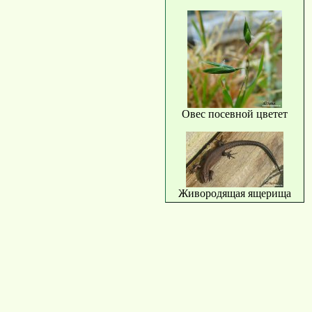
Овес посевной цветет
Живородящая ящерища