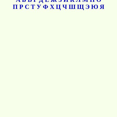
П
Р
С
Т
У
Ф
Х
Ц
Ч
Ш
Щ
Э
Ю
Я