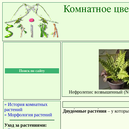
Поиск по сайту
Нефролепис возвышенный (Neph
» История комнатных
растений
Двудо́мные расте́ния
– у которы
» Морфология растений
Уход за растениями: