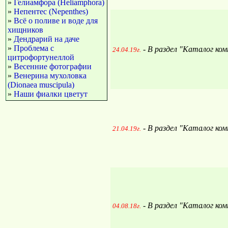
»
Гелиамфора (Heliamphora)
»
Непентес (Nepenthes)
»
Всё о поливе и воде для
хищников
»
Дендрарий на даче
»
Проблема с
- В раздел "Каталог ко
24.04.19г.
цитрофортунеллой
»
Весенние фотографии
»
Венерина мухоловка
(Dionaea muscipula)
»
Наши фиалки цветут
- В раздел "Каталог ко
21.04.19г.
- В раздел "Каталог ко
04.08.18г.