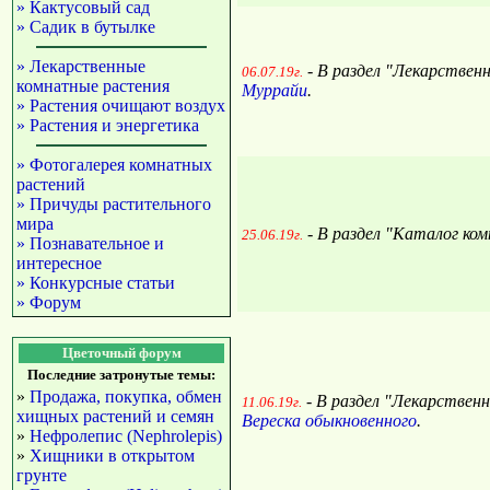
» Кактусовый сад
» Садик в бутылке
» Лекарственные
- В раздел "Лекарствен
06.07.19г.
комнатные растения
Муррайи
.
» Растения очищают воздух
» Растения и энергетика
» Фотогалерея комнатных
растений
» Причуды растительного
мира
- В раздел "Каталог ко
25.06.19г.
» Познавательное и
интересное
» Конкурсные статьи
» Форум
Цветочный форум
Последние затронутые темы:
»
Продажа, покупка, обмен
- В раздел "Лекарствен
11.06.19г.
хищных растений и семян
Вереска обыкновенного
.
»
Нефролепис (Nephrolepis)
»
Хищники в открытом
грунте