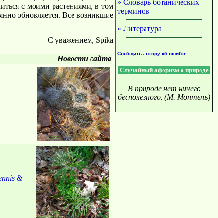
» Словарь ботанических
иться с моими растениями, в том
терминов
янно обновляется. Все возникшие
» Литература
C уважением, Spika
Сообщить автору об ошибке
Новости сайта
Случайный афоризм о природе
В природе нет ничего
бесполезного. (М. Монтень)
ennis &