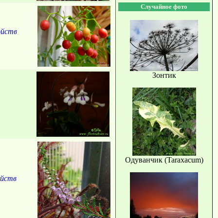
Случайное фото
ойств
Зонтик
Одуванчик (Taraxacum)
ойств