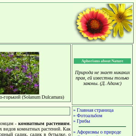
Aphorisms about Nature
Природа не знает никаких
прав, ей известны только
законы. (Д. Адамс)
о-горький (Solanum Dulcamara)
» Главная страница
» Фотоальбом
» Грибы
томцам -
комнатным растениям
.
х видов комнатных растений. Как
» Афоризмы о природе
юрный садик, садик в бутылке, о