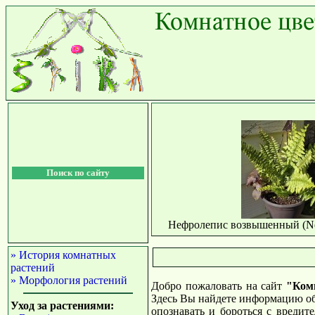
Поиск по сайту
Нефролепис возвышенный (Neph
» История комнатных
растений
» Морфология растений
Добро пожаловать на сайт
"Ком
Здесь Вы найдете информацию об
Уход за растениями:
опознавать и бороться с вредит