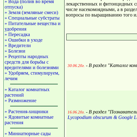
» Вода (полив во время
лекарственных и фитонцидных св
отпуска)
числе насекомоядными, а в разде
» Земля (земляные смеси)
вопросы по выращиванию того ил
» Специальные субстраты
» Питательные вещества и
удобрения
» Пересадка
» Ошибки в уходе
» Вредители
» Болезни
» Рецепты народных
средств для борьбы с
- В раздел "Каталог ко
30.06.20г.
вредителями и болезнями
» Удобряем, стимулируем,
лечим
» Каталог комнатных
растений
» Размножение
» Растения-хищники
- В раздел "Познавател
16.06.20г.
» Ядовитые комнатные
Lycopodium obscurum & Google Le
растения
» Миниатюрные сады