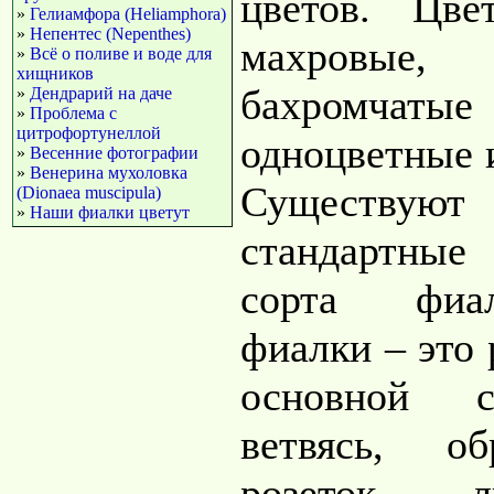
цветов. Цв
»
Гелиамфора (Heliamphora)
»
Непентес (Nepenthes)
махровые
»
Всё о поливе и воде для
хищников
бахромча
»
Дендрарий на даче
»
Проблема с
цитрофортунеллой
одноцветные 
»
Весенние фотографии
»
Венерина мухоловка
Существу
(Dionaea muscipula)
»
Наши фиалки цветут
стандартны
сорта фиа
фиалки – это
основной с
ветвясь, об
розеток л