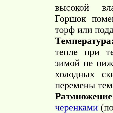
высокой вл
Горшок пом
торф или подд
Температу
тепле при т
зимой не ниж
холодных ск
перемены тем
Размнож
черенками
(по