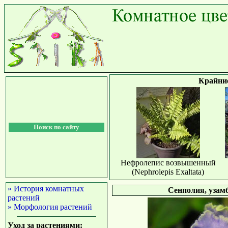
Крайни
Поиск по сайту
Нефролепис возвышенный
(Nephrolepis Exaltata)
» История комнатных
Сенполия, узамб
растений
» Морфология растений
Уход за растениями: