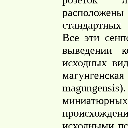
расположе
стандартных
Все эти сенп
выведении 
исходных ви
магунгенск
magungensis)
миниатюрных
происхожде
исходными п