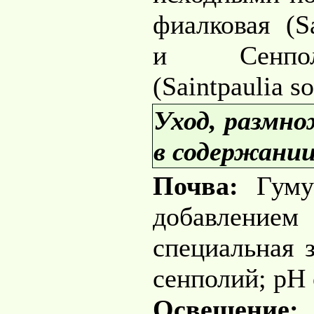
фиалковая (Sa
и Сенпол
(Saintpaulia so
Уход, размн
в содержании
Почва:
Гуму
добавлен
специальная 
сенполий; pH 
Освещение: