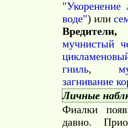
"Укоренение 
воде"
) или
се
Вредители,
мучнистый ч
цикламенов
гниль
,
м
загнивание ко
Личные набл
Фиалки поя
давно. Прио