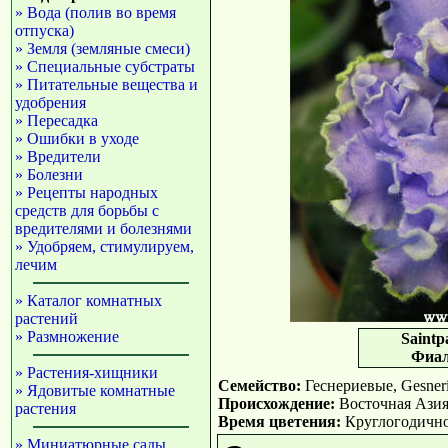
» Вода (полив во время
отпуска)
» Земля (земляные смеси)
» Специальные субстраты
» Питательные вещества и
удобрения
» Пересадка
» Ошибки в уходе
» Вредители
» Болезни
» Рецепты народных
средств для борьбы с
вредителями и болезнями
» Удобряем, стимулируем,
лечим
» Каталог комнатных
растений
» Размножение
Saintpa
Фиалк
» Растения-хищники
Семейство:
Геснериевые, Gesneri
» Ядовитые комнатные
Происхождение:
Восточная Азия
растения
Время цветения:
Круглогодично
» Миниатюрные сады