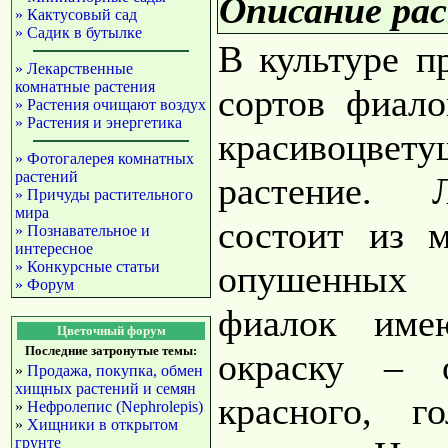
Описание рас
» Кактусовый сад
» Садик в бутылке
В культуре п
» Лекарственные
комнатные растения
сортов фиало
» Растения очищают воздух
» Растения и энергетика
красивоцвет
» Фотогалерея комнатных
растений
растение. 
» Причуды растительного
мира
состоит из 
» Познавательное и
интересное
» Конкурсные статьи
опушенных 
» Форум
фиалок име
Цветочный форум
Последние затронутые темы:
окраску – о
»
Продажа, покупка, обмен
хищных растений и семян
красного, г
»
Нефролепис (Nephrolepis)
»
Хищники в открытом
грунте