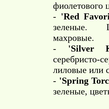
фиолетового ц
-
'Red Favori
зеленые. 
махровые.
-
'Silver K
серебристо-се
лиловые или 
-
'Spring Torc
зеленые, цвет