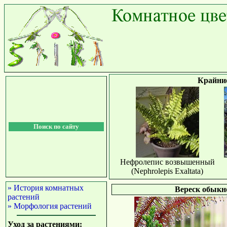
Крайни
Поиск по сайту
Нефролепис возвышенный
(Nephrolepis Exaltata)
» История комнатных
Вереск обыкно
растений
» Морфология растений
Уход за растениями: