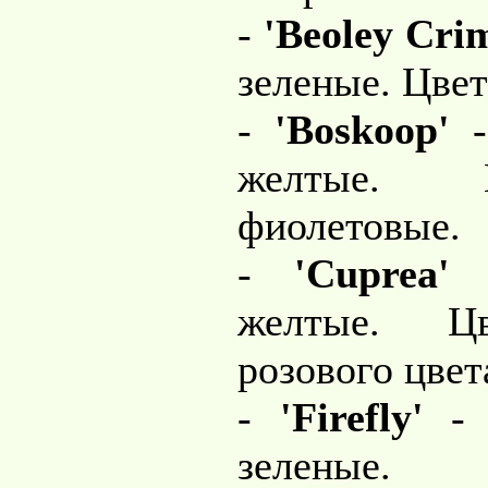
-
'Beoley Cri
зеленые. Цве
-
'Boskoop'
-
желтые. 
фиолетовые.
-
'Cuprea'
-
желтые. Цв
розового цвет
-
'Firefly'
- л
зеленые. 