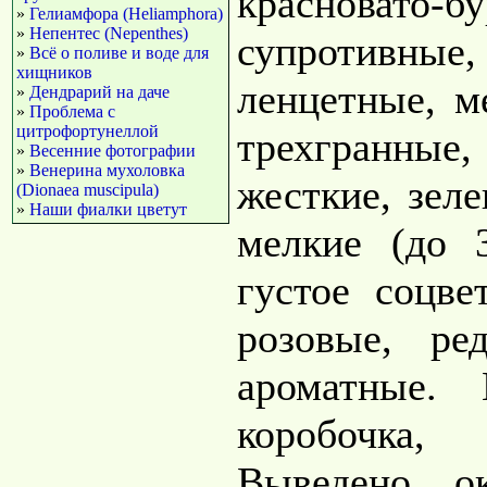
красновато
»
Гелиамфора (Heliamphora)
»
Непентес (Nepenthes)
супротивные,
»
Всё о поливе и воде для
хищников
ленцетные, м
»
Дендрарий на даче
»
Проблема с
цитрофортунеллой
трехгранны
»
Весенние фотографии
»
Венерина мухоловка
жесткие, зеле
(Dionaea muscipula)
»
Наши фиалки цветут
мелкие (до 
густое соцве
розовые, ре
ароматные.
коробочка,
Выведено о