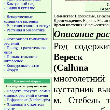
» Кактусовый сад
Ca
» Садик в бутылке
Вере
Семейство:
Вересковые, Ericacea
» Лекарственные
Происхождение
: Европа, Малая 
комнатные растения
Время цветения:
Июль-сентябрь
» Растения очищают воздух
» Растения и энергетика
Описание рас
» Фотогалерея комнатных
Род содержи
растений
» Причуды растительного
мира
Вереск о
» Познавательное и
интересное
(Calluna v
» Конкурсные статьи
» Форум
многолетни
Цветочный форум
кустарник вы
Последние затронутые темы:
»
Продажа, покупка, обмен
хищных растений и семян
м. Стебель т
»
Нефролепис (Nephrolepis)
»
Хищники в открытом
грунте