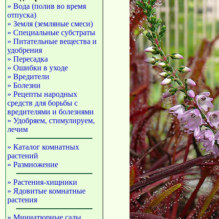
» Вода (полив во время
отпуска)
» Земля (земляные смеси)
» Специальные субстраты
» Питательные вещества и
удобрения
» Пересадка
» Ошибки в уходе
» Вредители
» Болезни
» Рецепты народных
средств для борьбы с
вредителями и болезнями
» Удобряем, стимулируем,
лечим
» Каталог комнатных
растений
» Размножение
» Растения-хищники
» Ядовитые комнатные
растения
» Миниатюрные сады