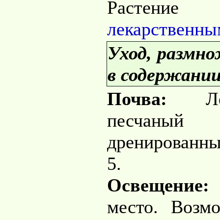
Растени
лекарственны
Уход, размн
в содержании
Почва:
Лег
песчан
дренированный
5.
Освещение:
место. Возм