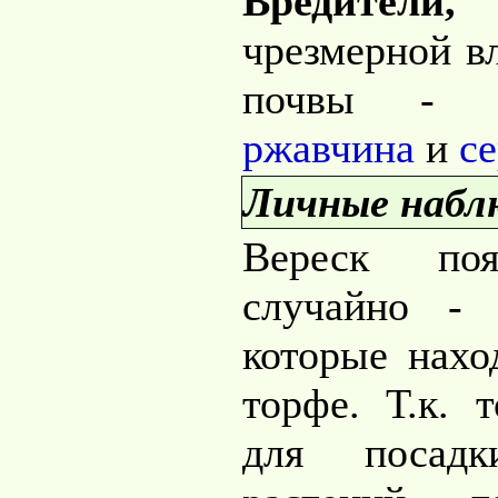
Вредители
чрезмерной в
почвы 
ржавчина
и
се
Личные набл
Вереск по
случайно - 
которые нахо
торфе. Т.к. 
для посадк