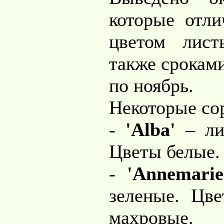
которые отли
цветом лист
также сроками
по ноябрь.
Некоторые со
-
'Alba'
– лис
Цветы белые.
-
'Annemarie
зеленые. Цве
махровые.