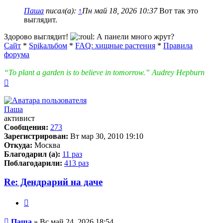
Паша
писал(а):
↑
Пн май 18, 2026 10:37
Вот так это
выглядит.
Здорово выглядит!
А панели много жрут?
Сайт
*
Spikальбом
*
FAQ: хищные растения
*
Правила
форума
“To plant a garden is to believe in tomorrow.” Audrey Hepburn
Вернуться
к
началу
Паша
активист
Сообщения:
273
Зарегистрирован:
Вт мар 30, 2010 19:10
Откуда:
Москва
Благодарил (а):
11 раз
Поблагодарили:
413 раз
Re: Дендрарий на даче
Цитата
Сообщение
Паша
»
Вс май 24, 2026 18:54