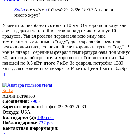
Spika
писал(а):
↑
Сб май 23, 2026 18:39
А панели
много жрут?
У меня поликарбонат сотовый 10 мм. Он хорошо пропускает
свет и держит тепло. Я выставил на датчиках минус 10
градусов. Умная розетка передавала всю зиму мне
температурные данные в "саду", до февраля обогреватели
редко включались, солнечный свет хорошо нагревает "сад". В
конце января - середины февраля температура бала под минус
30, вот тогда обогреватели хорошо отработали этот пик. 14
панелей по 0,5 кВт, итого 7 кВт. За февраль потребил 1389
квтч, для сравнения за январь - 234 квтч. Цена 1 квтч - 6.29р.
Вернуться
к
началу
Spika
Администратор
Сообщения:
7905
Зарегистрирован:
Пт фев 09, 2007 20:31
Откуда:
USA
Благодарил (а):
1396 раз
Поблагодарили:
737 раз
Контактная информация:
Контактная