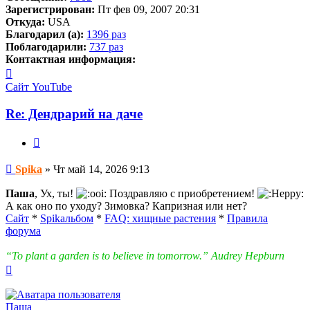
Зарегистрирован:
Пт фев 09, 2007 20:31
Откуда:
USA
Благодарил (а):
1396 раз
Поблагодарили:
737 раз
Контактная информация:
Контактная
информация
Сайт
YouTube
пользователя
Spika
Re: Дендрарий на даче
Цитата
Сообщение
Spika
»
Чт май 14, 2026 9:13
Паша
, Ух, ты!
Поздравляю с приобретением!
А как оно по уходу? Зимовка? Капризная или нет?
Сайт
*
Spikальбом
*
FAQ: хищные растения
*
Правила
форума
“To plant a garden is to believe in tomorrow.” Audrey Hepburn
Вернуться
к
началу
Паша