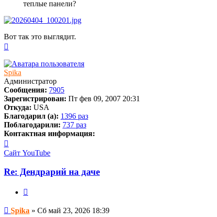
теплые панели?
Вот так это выглядит.
Вернуться
к
началу
Spika
Администратор
Сообщения:
7905
Зарегистрирован:
Пт фев 09, 2007 20:31
Откуда:
USA
Благодарил (а):
1396 раз
Поблагодарили:
737 раз
Контактная информация:
Контактная
информация
Сайт
YouTube
пользователя
Spika
Re: Дендрарий на даче
Цитата
Сообщение
Spika
»
Сб май 23, 2026 18:39