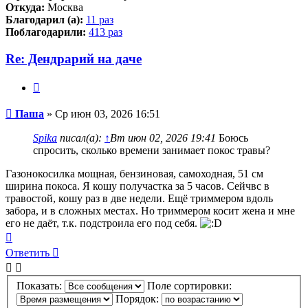
Откуда:
Москва
Благодарил (а):
11 раз
Поблагодарили:
413 раз
Re: Дендрарий на даче
Цитата
Сообщение
Паша
»
Ср июн 03, 2026 16:51
Spika
писал(а):
↑
Вт июн 02, 2026 19:41
Боюсь
спросить, сколько времени занимает покос травы?
Газонокосилка мощная, бензиновая, самоходная, 51 см
ширина покоса. Я кошу получастка за 5 часов. Сейчвс в
травостой, кошу раз в две недели. Ещё триммером вдоль
забора, и в сложных местах. Но триммером косит жена и мне
его не даёт, т.к. подстроила его под себя.
Вернуться
к
Ответить
О
т
в
е
т
и
т
ь
началу
Показать:
Поле сортировки:
Порядок: