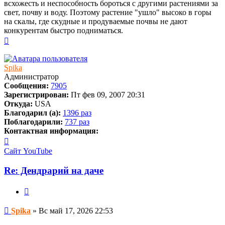
всхожесть и неспособность бороться с другими растениями за
свет, почву и воду. Поэтому растение "ушло" высоко в горы
на скалы, где скудные и продуваемые почвы не дают
конкурентам быстро подниматься.
Вернуться
к
началу
Spika
Администратор
Сообщения:
7905
Зарегистрирован:
Пт фев 09, 2007 20:31
Откуда:
USA
Благодарил (а):
1396 раз
Поблагодарили:
737 раз
Контактная информация:
Контактная
информация
Сайт
YouTube
пользователя
Spika
Re: Дендрарий на даче
Цитата
Сообщение
Spika
»
Вс май 17, 2026 22:53