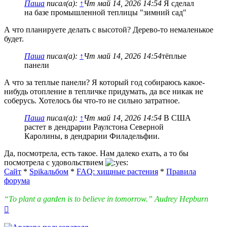
Паша
писал(а):
↑
Чт май 14, 2026 14:54
Я сделал
на базе промышленной теплицы "зимний сад"
А что планируете делать с высотой? Дерево-то немаленькое
будет.
Паша
писал(а):
↑
Чт май 14, 2026 14:54
тёплые
панели
А что за теплые панели? Я который год собираюсь какое-
нибудь отопление в тепличке придумать, да все никак не
соберусь. Хотелось бы что-то не сильно затратное.
Паша
писал(а):
↑
Чт май 14, 2026 14:54
В США
растет в дендрарии Раулстона Северной
Каролины, в дендрарии Филадельфии.
Да, посмотрела, есть такое. Нам далеко ехать, а то бы
посмотрела с удовольствием
Сайт
*
Spikальбом
*
FAQ: хищные растения
*
Правила
форума
“To plant a garden is to believe in tomorrow.” Audrey Hepburn
Вернуться
к
началу