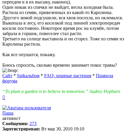
переедем и я их высажу, наконец).
Один никак из спячки не выйдет, весна холодная была.
Растила из семян, привезенных из какой-то Каролины.
Другого зимой подсушили, вся хвоя посохла, но оклемался.
Выкопала в лесу, его косилкой под линией электропередач
косили постоянно. Некоторое время рос на клумбе, потом
забрала в горшок, повеселее стал расти.
Третьего на солнце выставила и он сгорел. Тоже из семян из
Каролины растила.
Как все опушатся, покажу.
Боюсь спросить, сколько времени занимает покос травы?
Сайт
*
Spikальбом
*
FAQ: хищные растения
*
Правила
форума
“To plant a garden is to believe in tomorrow.” Audrey Hepburn
Вернуться
к
началу
Паша
активист
Сообщения:
273
Зарегистрирован:
Вт мар 30, 2010 19:10