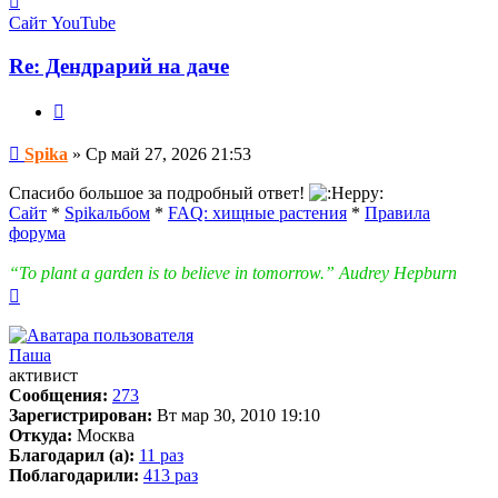
информация
Сайт
YouTube
пользователя
Spika
Re: Дендрарий на даче
Цитата
Сообщение
Spika
»
Ср май 27, 2026 21:53
Спасибо большое за подробный ответ!
Сайт
*
Spikальбом
*
FAQ: хищные растения
*
Правила
форума
“To plant a garden is to believe in tomorrow.” Audrey Hepburn
Вернуться
к
началу
Паша
активист
Сообщения:
273
Зарегистрирован:
Вт мар 30, 2010 19:10
Откуда:
Москва
Благодарил (а):
11 раз
Поблагодарили:
413 раз