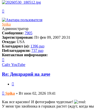
Вернуться
к
началу
Spika
Администратор
Сообщения:
7905
Зарегистрирован:
Пт фев 09, 2007 20:31
Откуда:
USA
Благодарил (а):
1396 раз
Поблагодарили:
737 раз
Контактная информация:
Контактная
информация
Сайт
YouTube
пользователя
Spika
Re: Дендрарий на даче
Цитата
Сообщение
Spika
»
Вт июн 02, 2026 19:41
Как все красиво! И фотографии чудесные!
У меня три хвойника в горшках растет (ждут, когда мы