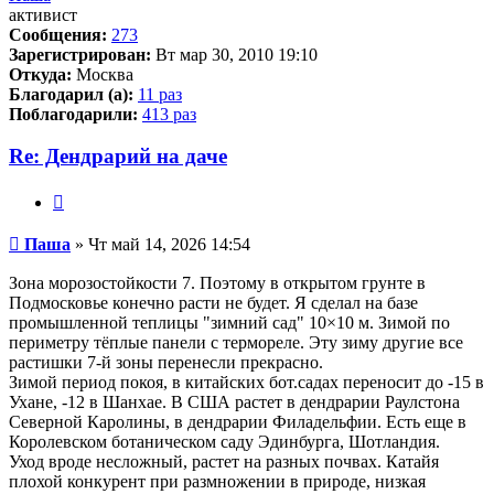
активист
Сообщения:
273
Зарегистрирован:
Вт мар 30, 2010 19:10
Откуда:
Москва
Благодарил (а):
11 раз
Поблагодарили:
413 раз
Re: Дендрарий на даче
Цитата
Сообщение
Паша
»
Чт май 14, 2026 14:54
Зона морозостойкости 7. Поэтому в открытом грунте в
Подмосковье конечно расти не будет. Я сделал на базе
промышленной теплицы "зимний сад" 10×10 м. Зимой по
периметру тёплые панели с термореле. Эту зиму другие все
растишки 7-й зоны перенесли прекрасно.
Зимой период покоя, в китайских бот.садах переносит до -15 в
Ухане, -12 в Шанхае. В США растет в дендрарии Раулстона
Северной Каролины, в дендрарии Филадельфии. Есть еще в
Королевском ботаническом саду Эдинбурга, Шотландия.
Уход вроде несложный, растет на разных почвах. Катайя
плохой конкурент при размножении в природе, низкая