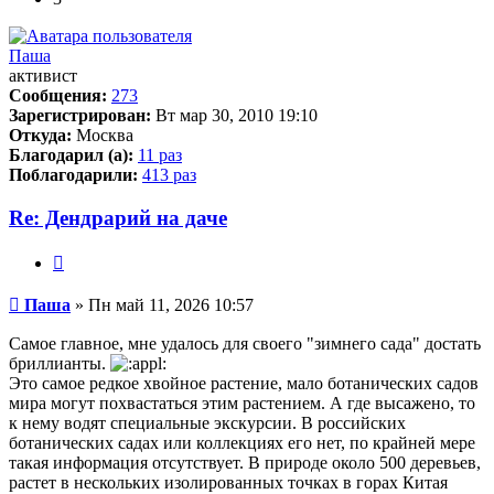
Паша
активист
Сообщения:
273
Зарегистрирован:
Вт мар 30, 2010 19:10
Откуда:
Москва
Благодарил (а):
11 раз
Поблагодарили:
413 раз
Re: Дендрарий на даче
Цитата
Сообщение
Паша
»
Пн май 11, 2026 10:57
Самое главное, мне удалось для своего "зимнего сада" достать
бриллианты.
Это самое редкое хвойное растение, мало ботанических садов
мира могут похвастаться этим растением. А где высажено, то
к нему водят специальные экскурсии. В российских
ботанических садах или коллекциях его нет, по крайней мере
такая информация отсутствует. В природе около 500 деревьев,
растет в нескольких изолированных точках в горах Китая