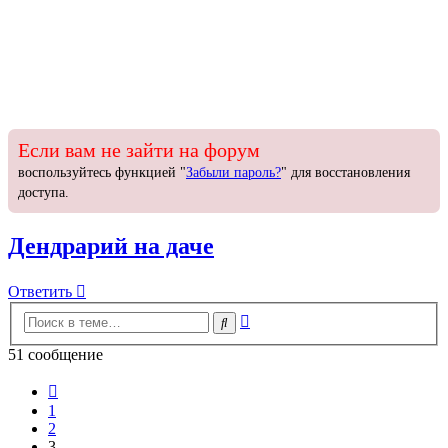
Если вам не зайти на форум
воспользуйтесь функцией "
Забыли пароль?
" для восстановления
доступа.
Дендрарий на даче
Ответить
О
т
в
е
т
и
т
ь
Расширенный
Поиск
поиск
51 сообщение
Пред.
1
2
3