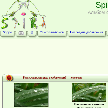
Sp
Альбом 
Форум
@
Список альбомов
Последние добавления
Результаты поиска изображений - "злаковые"
Капельки на злаковых