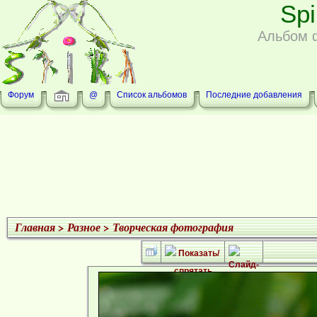
Sp
Альбом 
Форум
@
Список альбомов
Последние добавления
Главная
>
Разное
>
Творческая фотография