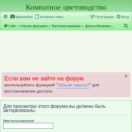
Комнатное цветоводство
Регистрация
Spikальбом
Активные темы
Р
е
г
и
с
т
р
а
ц
и
я
Вход
П
Сайт
Список форумов
Растения-хищники
Доска объявлений по хищникам
о
и
с
к
Если вам не зайти на форум
воспользуйтесь функцией "
Забыли пароль?
" для
восстановления доступа.
Для просмотра этого форума вы должны быть
авторизованы.
Имя пользователя: