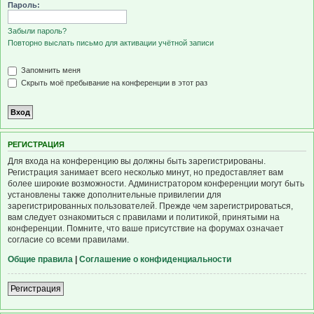
Пароль:
Забыли пароль?
Повторно выслать письмо для активации учётной записи
Запомнить меня
Скрыть моё пребывание на конференции в этот раз
Р
Е
Г
И
С
Т
Р
А
Ц
И
Я
Для входа на конференцию вы должны быть зарегистрированы.
Регистрация занимает всего несколько минут, но предоставляет вам
более широкие возможности. Администратором конференции могут быть
установлены также дополнительные привилегии для
зарегистрированных пользователей. Прежде чем зарегистрироваться,
вам следует ознакомиться с правилами и политикой, принятыми на
конференции. Помните, что ваше присутствие на форумах означает
согласие со всеми правилами.
Общие правила
|
Соглашение о конфиденциальности
Р
е
г
и
с
т
р
а
ц
и
я