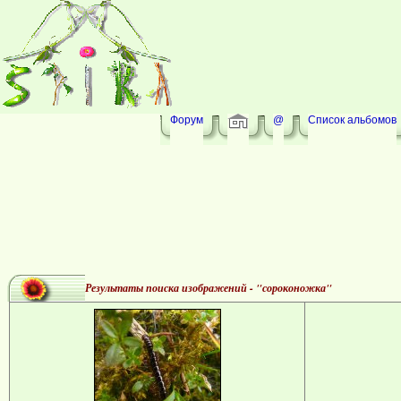
Форум
@
Список альбомов
Результаты поиска изображений - "сороконожка"