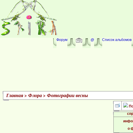
Форум
@
Список альбомов
Главная
>
Флора
>
Фотографии весны