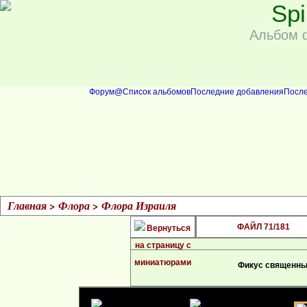
Sp
Альбом 
Форум
@
Список альбомов
Последние добавления
Посл
Главная
>
Флора
>
Флора Израиля
ФАЙЛ 71/181
Фикус священный,