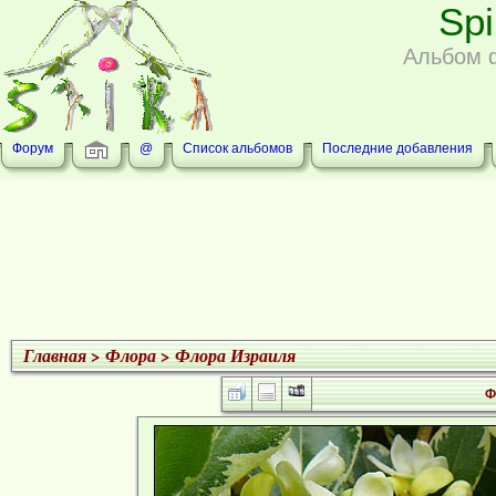
Sp
Альбом 
Форум
@
Список альбомов
Последние добавления
Главная
>
Флора
>
Флора Израиля
Ф