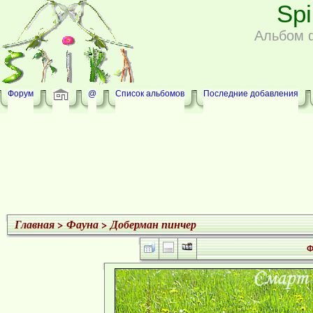
Sp
Альбом 
Форум
@
Список альбомов
Последние добавления
Главная
>
Фауна
>
Доберман пинчер
Ф