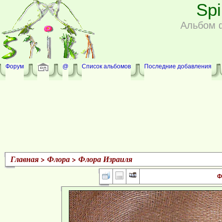
Sp
Альбом 
Форум
@
Список альбомов
Последние добавления
Главная
>
Флора
>
Флора Израиля
Ф