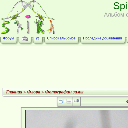
Sp
Альбом 
Форум
@
Список альбомов
Последние добавления
Главная
>
Флора
>
Фотографии зимы