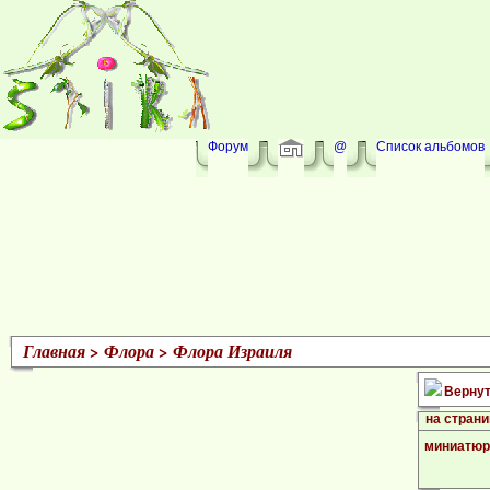
Форум
@
Список альбомов
Главная
>
Флора
>
Флора Израиля