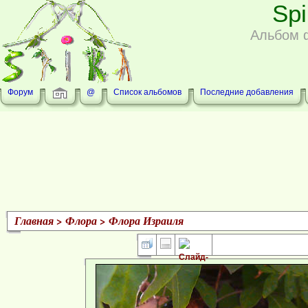
Sp
Альбом 
Форум
@
Список альбомов
Последние добавления
Главная
>
Флора
>
Флора Израиля