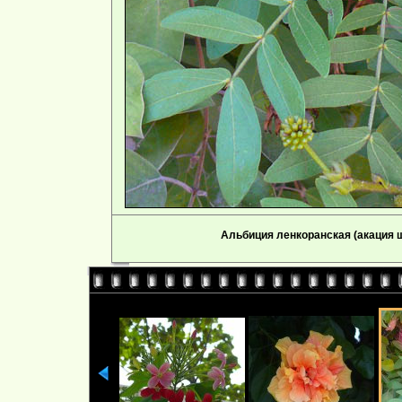
Альбиция ленкоранская (акация ш