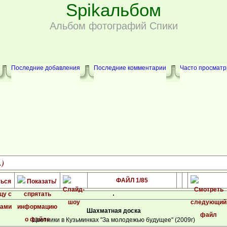
Spikальбом
Альбом фотографий Спики
Последние добавления
Последние комментарии
Часто просмат
.)
ФАЙЛ 1/85
Шахматная доска
Цветники в Кузьминках "За молодежью будущее" (2009г)