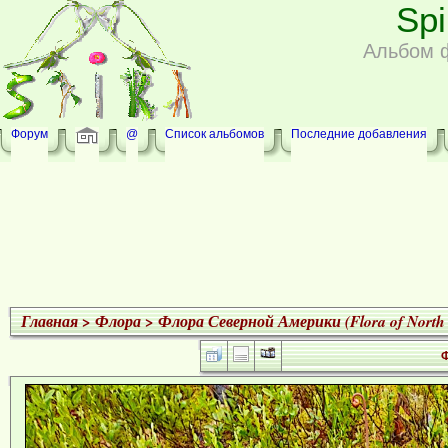
Sp
Альбом 
Форум
@
Список альбомов
Последние добавления
Главная
>
Флора
>
Флора Северной Америки (Flora of North