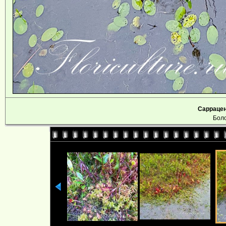
Саррацен
Боло