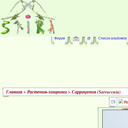
Форум
@
Список альбомов
Главная
>
Растения-хищники
>
Саррацения (Sarracenia)