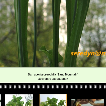
Sarracenia oreophila 'Sand Mountain'
Цветение саррацении