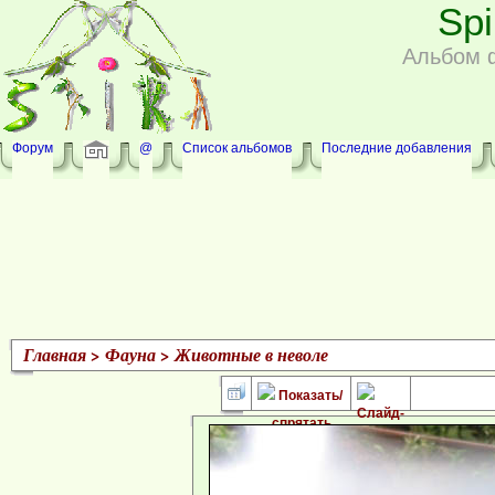
Sp
Альбом 
Форум
@
Список альбомов
Последние добавления
Главная
>
Фауна
>
Животные в неволе