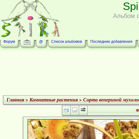
Sp
Альбом 
Форум
@
Список альбомов
Последние добавления
Главная
>
Комнатные растения
>
Сорта венериной мухоло
Ф