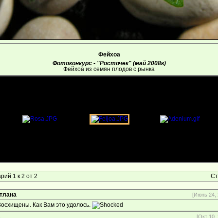
Фейхоа
Фотоконкурс - "Росточек" (май 2008г)
Фейхоа из семян плодов с рынка
ий 1 к 2 от 2
Ст
тлана
[Июнь 24, 
осхищены. Как Вам это удолось.
1
[Окт 10,