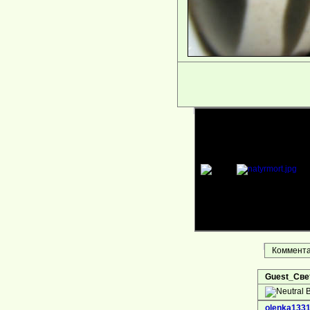
Комментар
Guest_Све
В
olenka133