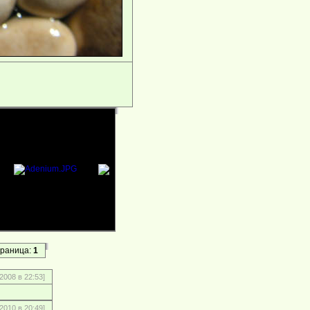
раница:
1
2008 в 22:53]
 2010 в 20:49]