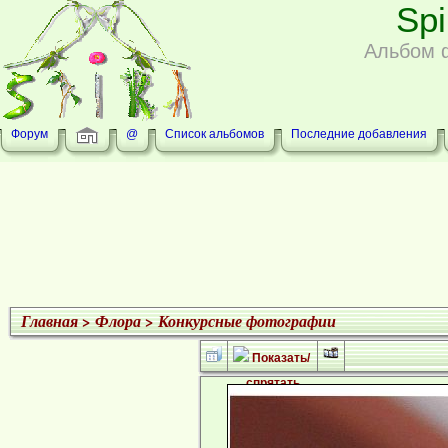
Sp
Альбом 
Форум
@
Список альбомов
Последние добавления
Главная
>
Флора
>
Конкурсные фотографии