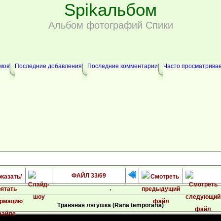
Spikальбом
Альбом фотографий Спики
мов
Последние добавления
Последние комментарии
Часто просматрива
ФАЙЛ 33/69
Травяная лягушка (Rana temporaria)