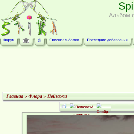
Sp
Альбом 
Форум
@
Список альбомов
Последние добавления
Главная
>
Флора
>
Пейзажи