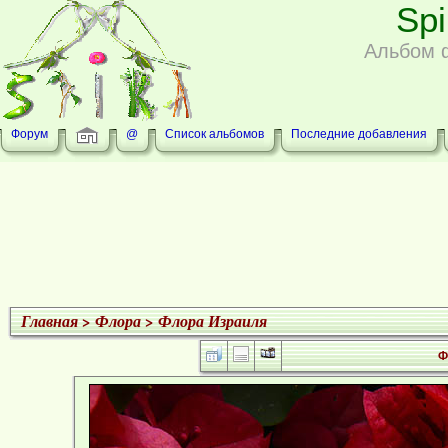
Sp
Альбом 
Форум
@
Список альбомов
Последние добавления
Главная
>
Флора
>
Флора Израиля
Ф