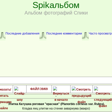
Spikальбом
Альбом фотографий Спики
Последние добавления
Последние комментарии
Часто просмат
ФАЙЛ 39/69
Улитка Катушка роговая "красная" (Planorbis corneus var. Rubra)
Кладка яиц улитки на стенке аквариума (макро)