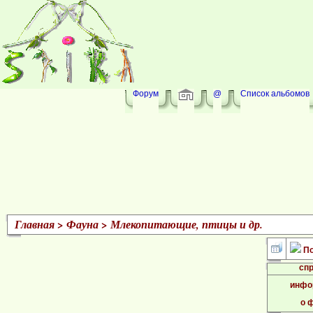
Форум
@
Список альбомов
Главная
>
Фауна
>
Млекопитающие, птицы и др.