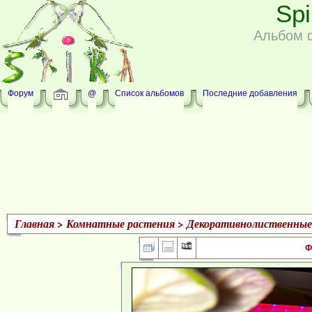
Sp
Альбом 
Форум
@
Список альбомов
Последние добавления
Главная
>
Комнатные растения
>
Декоративнолиственные
Ф