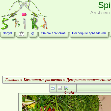
Sp
Альбом 
Форум
@
Список альбомов
Последние добавления
Главная
>
Комнатные растения
>
Декоративнолиственные