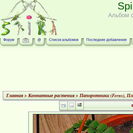
Sp
Альбом 
Форум
@
Список альбомов
Последние добавления
Главная
>
Комнатные растения
>
Папоротники (Ferns), Пла