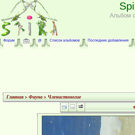
Sp
Альбом 
Форум
@
Список альбомов
Последние добавления
Главная
>
Фауна
>
Членистоногие