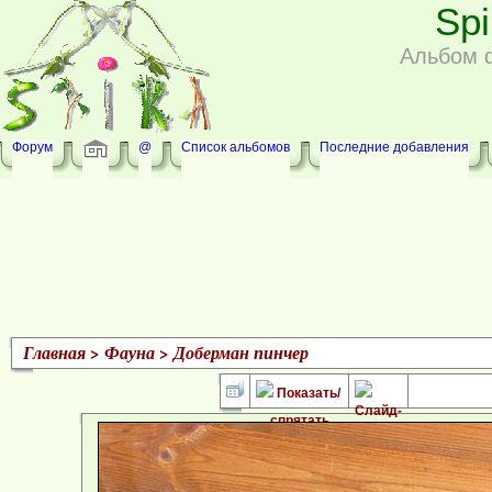
Sp
Альбом 
Форум
@
Список альбомов
Последние добавления
Главная
>
Фауна
>
Доберман пинчер