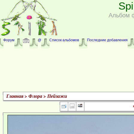
Sp
Альбом 
Форум
@
Список альбомов
Последние добавления
Главная
>
Флора
>
Пейзажи