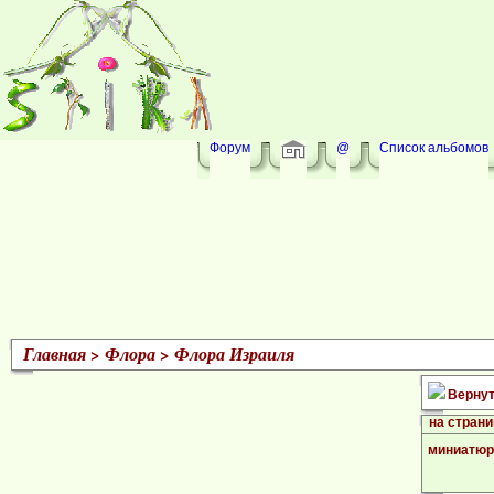
Форум
@
Список альбомов
Главная
>
Флора
>
Флора Израиля