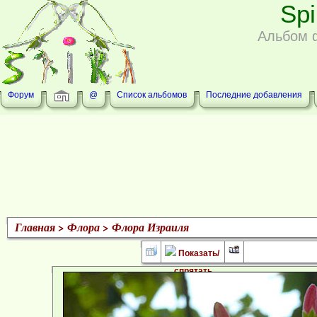
Sp
Альбом 
Форум
@
Список альбомов
Последние добавления
Главная
>
Флора
>
Флора Израиля