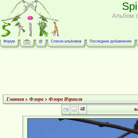
Sp
Альбом 
Форум
@
Список альбомов
Последние добавления
Главная
>
Флора
>
Флора Израиля
Ф