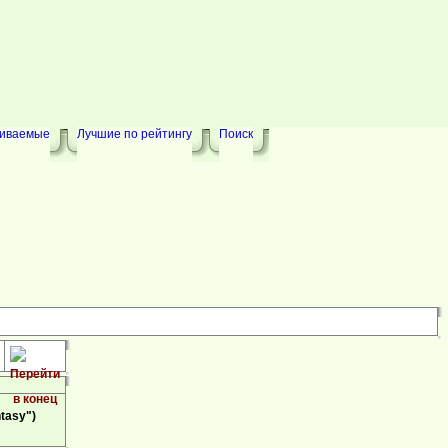
риваемые
Лучшие по рейтингу
Поиск
tasy")