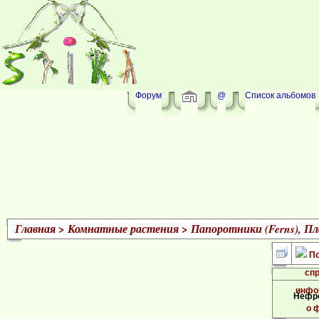
Форум
@
Список альбомов
Главная
>
Комнатные растения
>
Папоротники (Ferns), Пла
Нефро