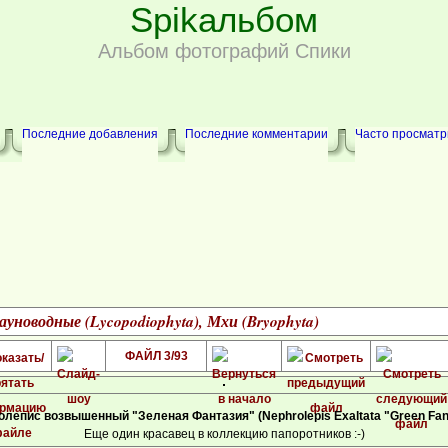
Spikальбом
Альбом фотографий Спики
Последние добавления
Последние комментарии
Часто просмат
уноводные (Lycopodiophyta), Мхи (Bryophyta)
ФАЙЛ 3/93
лепис возвышенный "Зеленая Фантазия" (Nephrolepis Exaltata "Green Fan
Еще один красавец в коллекцию папоротников :-)