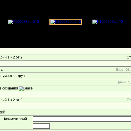
ий 1 к 2 от 2
Ст
ть
[Март 06, 
 умеет покруче...
[Апр 07,
е создания
ий 1 к 2 от 2
Ст
арий
Комментарий