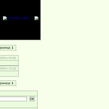
раница:
1
2008 в 00:58]
 2008 в 13:23]
раница:
1
OK