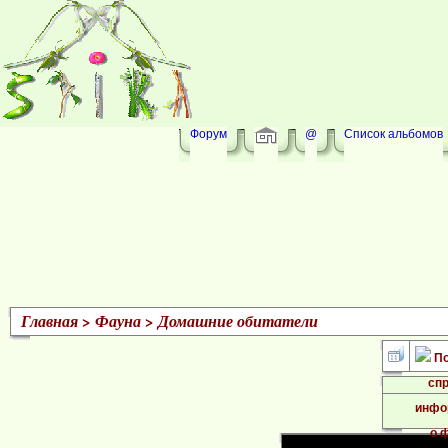
Форум
@
Список альбомов
Главная
>
Фауна
>
Домашние обитатели