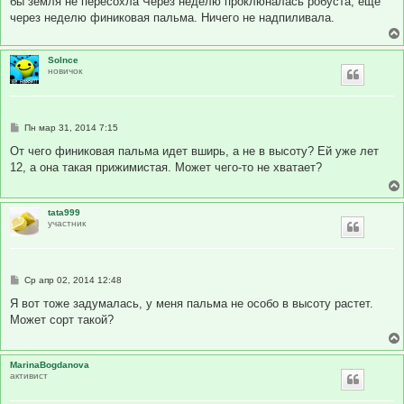
бы земля не пересохла Через неделю проклюналась робуста, еще
через неделю финиковая пальма. Ничего не надпиливала.
Solnce
новичок
С
Пн мар 31, 2014 7:15
о
о
От чего финиковая пальма идет вширь, а не в высоту? Ей уже лет
б
12, а она такая прижимистая. Может чего-то не хватает?
щ
е
н
и
tata999
е
участник
С
Ср апр 02, 2014 12:48
о
о
Я вот тоже задумалась, у меня пальма не особо в высоту растет.
б
Может сорт такой?
щ
е
н
и
MarinaBogdanova
е
активист