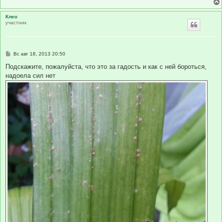
Клео
участник
С
Вс авг 18, 2013 20:50
о
о
Подскажите, пожалуйста, что это за гадость и как с ней бороться,
б
надоела сил нет
щ
е
н
и
е