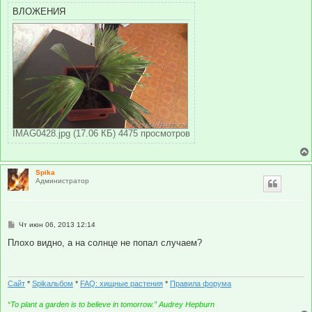
ВЛОЖЕНИЯ
IMAG0428.jpg (17.06 КБ) 4475 просмотров
Spika
Администратор
С
Чт июн 06, 2013 12:14
о
о
Плохо видно, а на солнце не попал случаем?
б
щ
е
н
и
Сайт
*
Spikальбом
*
FAQ: хищные растения
*
Правила форума
е
“To plant a garden is to believe in tomorrow.” Audrey Hepburn