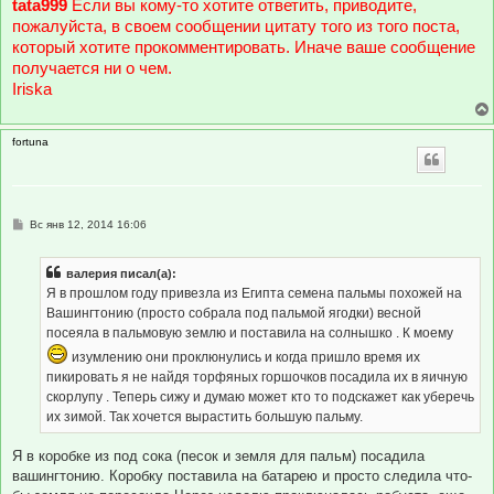
tata999
Если вы кому-то хотите ответить, приводите,
и
е
пожалуйста, в своем сообщении цитату того из того поста,
который хотите прокомментировать. Иначе ваше сообщение
получается ни о чем.
Iriska
fortuna
С
Вс янв 12, 2014 16:06
о
о
б
валерия писал(а):
щ
е
Я в прошлом году привезла из Египта семена пальмы похожей на
н
Вашингтонию (просто собрала под пальмой ягодки) весной
и
е
посеяла в пальмовую землю и поставила на солнышко . К моему
изумлению они проклюнулись и когда пришло время их
пикировать я не найдя торфяных горшочков посадила их в яичную
скорлупу . Теперь сижу и думаю может кто то подскажет как уберечь
их зимой. Так хочется вырастить большую пальму.
Я в коробке из под сока (песок и земля для пальм) посадила
вашингтонию. Коробку поставила на батарею и просто следила что-