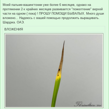
о
о
Моей пальме-вашингтонии уже более 6 месяцев, однако на
б
протяжении 2-х крайних месяцев развивается "пожелтение" верхей
щ
е
части на одном ( пока) ! ПРОШУ ПОМОЩИ БЫВАЛЫХ. Много души
н
вложено... Надеюсь с вашей помощью продолжить выращивать.
и
е
Шарджа. ОАЭ.
ВЛОЖЕНИЯ