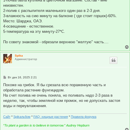
1-почва была куплена в цветочном магазине. Состав - мне
щ
е
неизвестен.
н
2-полив с распылителя маленького один раз в 2-3 дня.
и
е
3-влажность на сию минуту на балконе ( где стоит горшок)-60%.
Место: Шарджа, ОАЭ.
4-освещение - естественное.
5-температура на эту минуту-27*С.
По совету знакомой - обрезали верхнюю "желтую" часть....
Spika
Администратор
С
Вт дек 16, 2025 2:21
о
о
Похоже на грибок. Я бы срезала всю пораженную часть и
б
обработала растение фунгицидом.
щ
е
На счет полива не очень поняла, но поливать надо 2-3 раза в
н
неделю, так, чтобы земляной ком промок, но не допускать застоя
и
е
воды и переувлажнения.
Сайт
*
Spikальбом
*
FAQ: хищные растения
*
Правила форума
“To plant a garden is to believe in tomorrow.” Audrey Hepburn