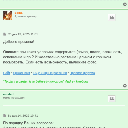
Spika
Администратор
С
Сб дек 13, 2025 11:01
о
о
Доброго времени!
б
щ
е
Опишите при каких условиях содержится (почва, полив, влажность,
н
освещение и пр.? И желательно растение целиком с горшком
и
е
посмотреть. Если есть возможность, выложите фото.
Сайт
*
Spikальбом
*
FAQ: хищные растения
*
Правила форума
“To plant a garden is to believe in tomorrow.” Audrey Hepburn
emvlad
мимо проходил
С
Вс дек 14, 2025 10:41
о
о
По порядку Ваших вопросов:
б