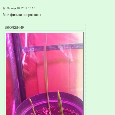
С
Пн мар 18, 2019 13:58
о
о
Мои финики прорастают
б
щ
е
н
ВЛОЖЕНИЯ
и
е