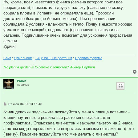
Ну, кроме, всем известного финика (семена которого почти все
проращивали), я вырастила другую пальму (название не скажу,
собрала плоды в Испании, не определяла еще). Проросли
достаточно быстро (не больше месяца). При проращивании
соблюдала 2 условия - влажность и тепло. Почву в емкости хорошо
увлажнила (не мокро!), под колпак (прозрачную крышку) и на
батарею. Подпиливание очень помогает для ускорения прорастания
семени.
Удачи!
Сайт
*
Spikальбом
*
FAQ: хищные растения
*
Правила форума
“To plant a garden is to believe in tomorrow.” Audrey Hepburn
Рания
новичок
С
Вт июн 04, 2013 15:48
о
о
блиин девочки подскажите пожалуйста у меня у плюща появились
б
клещи паутинные и решила все растения опрыскать для
щ
е
профилактики . Опрыскала ливинстон и закрыла пакетом на 2 ччаса
н
а потом когда открыла листья покрылись темными пятнами вот фото
и
е
( внизу). Помогите пожалуйста что мне делать с ливинстом?