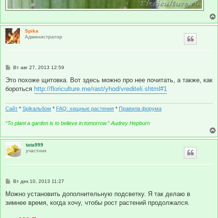
Spika
Администратор
С
Вт авг 27, 2013 12:59
о
о
Это похоже щитовка. Вот здесь можно про нее почитать, а также, как
б
бороться
http://floriculture.me/rast/yhod/vrediteli.shtml#1
щ
е
н
и
Сайт
*
Spikальбом
*
FAQ: хищные растения
*
Правила форума
е
“To plant a garden is to believe in tomorrow.” Audrey Hepburn
tata999
участник
С
Вт дек 10, 2013 11:27
о
о
Можно установить дополнительную подсветку. Я так делаю в
б
зимнее время, когда хочу, чтобы рост растений продолжался.
щ
е
н