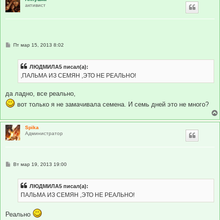
активист
С
Пт мар 15, 2013 8:02
о
о
б
ЛЮДМИЛА5 писал(а):
щ
е
,ПАЛЬМА ИЗ СЕМЯН ,ЭТО НЕ РЕАЛЬНО!
н
и
е
да ладно, все реально,
вот только я не замачивала семена. И семь дней это не много?
Spika
Администратор
С
Вт мар 19, 2013 19:00
о
о
б
ЛЮДМИЛА5 писал(а):
щ
е
ПАЛЬМА ИЗ СЕМЯН ,ЭТО НЕ РЕАЛЬНО!
н
и
е
Реально