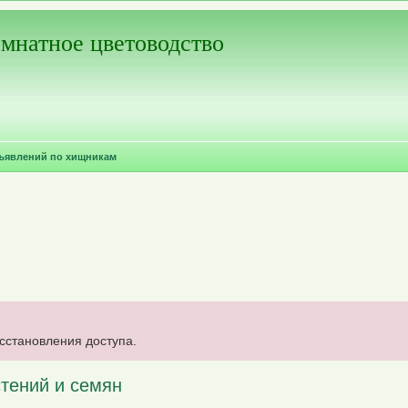
мнатное цветоводство
ъявлений по хищникам
осстановления доступа.
тений и семян