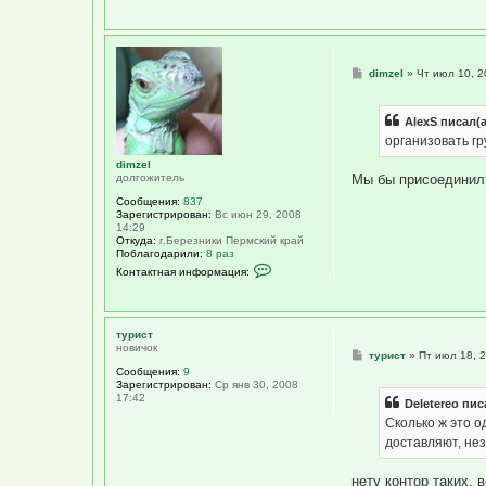
е
С
dimzel
»
Чт июл 10, 2
о
о
б
AlexS писал(а
щ
е
организовать гр
н
и
dimzel
е
долгожитель
Мы бы присоединили
Сообщения:
837
Зарегистрирован:
Вс июн 29, 2008
14:29
Откуда:
г.Березники Пермский край
Поблагодарили:
8 раз
К
Контактная информация:
о
н
т
а
к
турист
т
новичок
С
турист
»
Пт июл 18, 
н
о
а
Сообщения:
9
о
я
Зарегистрирован:
Ср янв 30, 2008
б
и
17:42
Deletereo пис
щ
н
е
ф
Сколько ж это о
н
о
доставляют, нез
и
р
е
м
а
нету контор таких. 