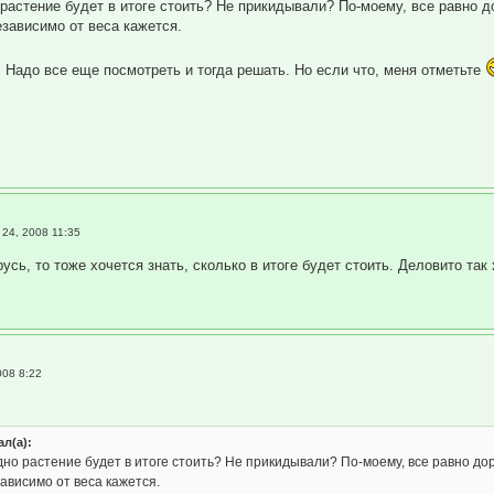
растение будет в итоге стоить? Не прикидывали? По-моему, все равно до
езависимо от веса кажется.
. Надо все еще посмотреть и тогда решать. Но если что, меня отметьте
 24, 2008 11:35
сь, то тоже хочется знать, сколько в итоге будет стоить. Деловито так
008 8:22
ал(а):
дно растение будет в итоге стоить? Не прикидывали? По-моему, все равно дор
ависимо от веса кажется.