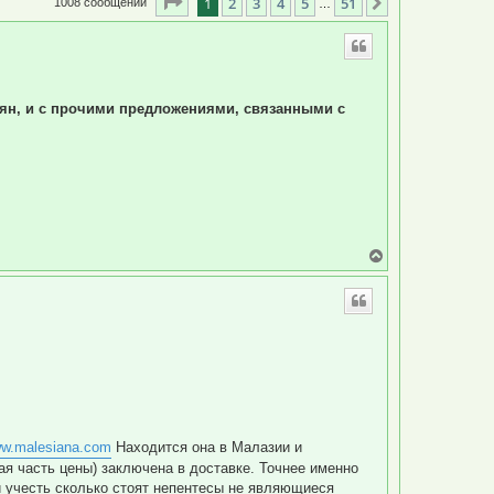
Страница
1
из
51
1
2
3
4
5
51
След.
1008 сообщений
…
мян, и с прочими предложениями, связанными с
В
е
р
н
у
т
ь
с
я
к
н
а
ч
w.malesiana.com
Находится она в Малазии и
а
ая часть цены) заключена в доставке. Точнее именно
л
у
ли учесть сколько стоят непентесы не являющиеся