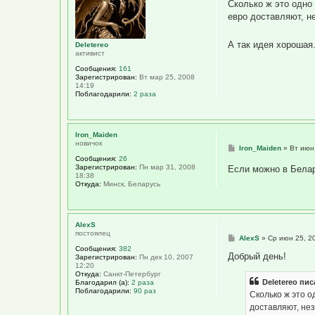
о
Сколько ж это одно 
б
евро доставляют, н
щ
е
н
А так идея хорошая
и
Deletereo
е
активист
Сообщения:
161
Зарегистрирован:
Вт мар 25, 2008
14:19
Поблагодарили:
2 раза
Iron_Maiden
новичок
С
Iron_Maiden
»
Вт июн
о
Сообщения:
26
о
Зарегистрирован:
Пн мар 31, 2008
Если можно в Белару
б
18:38
щ
Откуда:
Минск, Беларусь
е
н
и
е
AlexS
постоялец
С
AlexS
»
Ср июн 25, 2
о
Сообщения:
382
о
Добрый день!
Зарегистрирован:
Пн дек 10, 2007
б
12:20
щ
Откуда:
Санкт-Петербург
е
Deletereo пис
Благодарил (а):
2 раза
н
Поблагодарили:
90 раз
Сколько ж это о
и
е
доставляют, нез