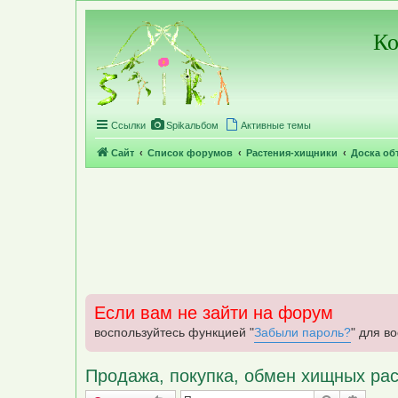
Регистрация
Ко
Ссылки
Spikальбом
Активные темы
Сайт
Список форумов
Растения-хищники
Доска об
Если вам не зайти на форум
воспользуйтесь функцией "
Забыли пароль?
" для в
Продажа, покупка, обмен хищных рас