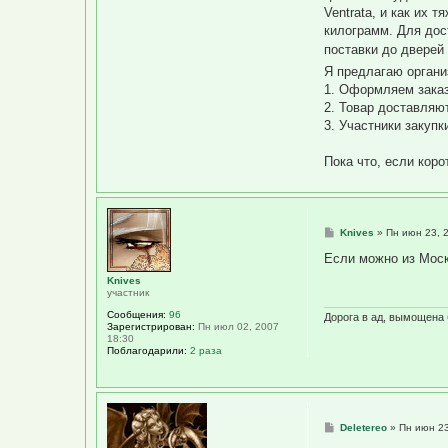
Ventrata, и как их 
килограмм. Для до
поставки до дверей 
Я предлагаю органи
1. Оформляем заказ
2. Товар доставляю
3. Участники закуп
Пока что, если коро
С
Knives
»
Пн июн 23, 
о
о
Если можно из Моск
б
щ
Knives
е
участник
н
Сообщения:
96
и
Дорога в ад, вымощена
Зарегистрирован:
Пн июл 02, 2007
е
18:30
Поблагодарили:
2 раза
С
Deletereo
»
Пн июн 23
о