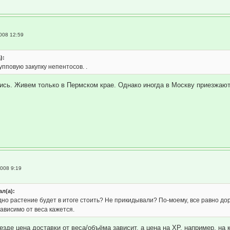
008 12:59
):
упповую закупку непентосов. .
сь. Живем только в Пермском крае. Однако иногда в Москву приезжают
2008 9:19
ал(а):
дно растение будет в итоге стоить? Не прикидывали? По-моему, все равно дор
ависимо от веса кажется.
везде цена доставки от веса/объёма зависит. а цена на ХР, например, на 