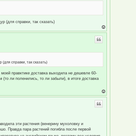
р (для справки, так сказать)
В
е
р
н
у
т
ь
с
я
(для справки, так сказать)
к
н
а моей правктике доставка выходила не дешевле 60-
а
ч
(то ли поленились, то ли забыли), в итоге доставка
а
л
у
В
е
р
н
у
т
ь
с
водила эти растения (венерину мухоловку и
я
ошо. Правда пара растений погибла после первой
к
н
итература на английском языке, поэтому все условия