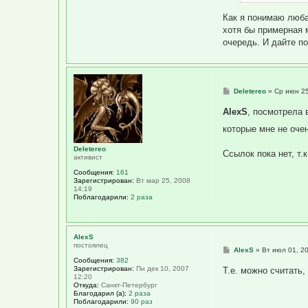
Как я понимаю любая
хотя бы примерная м
очередь. И дайте п
С
Deletereo
»
Ср июн 25
о
о
AlexS
, посмотрела 
б
щ
которые мне не оче
е
н
и
Deletereo
Ссылок пока нет, т.
е
активист
Сообщения:
161
Зарегистрирован:
Вт мар 25, 2008
14:19
Поблагодарили:
2 раза
AlexS
постоялец
С
AlexS
»
Вт июл 01, 2
о
Сообщения:
382
о
Зарегистрирован:
Пн дек 10, 2007
Т.е. можно считать,
б
12:20
щ
Откуда:
Санкт-Петербург
е
Благодарил (а):
2 раза
н
Поблагодарили:
90 раз
и