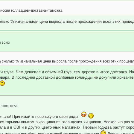
:
миссия голладцев+доставка+таможка
колько % изначальная цена выросла после прохождения всех этих процеду
8 10:03
а сколько % изначальная цена выросла после прохождения всех этих процедур 
ти груза. Чем дешевле и объемней груз, тем дороже в итоге доставка. Н
овара. В последней доставкой долбаные голандцы не докупили хризантем 
, 2008 10:58
мчане! Принимайте новенькую в свои ряды
ся горьким опытом выращивания голандских хищников. Несколько раз за
ала и в OBI и в других цветочных магазинах. Первый год-два растут хор
ют массово погибать после второй зимовки и цветения
Давно читаю л