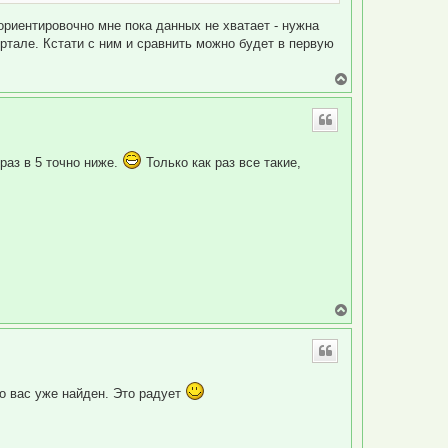
ч
а
 ориентировочно мне пока данных не хватает - нужна
л
ортале. Кстати с ним и сравнить можно будет в первую
у
В
е
р
н
у
т
раз в 5 точно ниже.
Только как раз все такие,
ь
с
я
к
н
а
ч
а
л
у
В
е
р
н
у
т
до вас уже найден. Это радует
ь
с
я
к