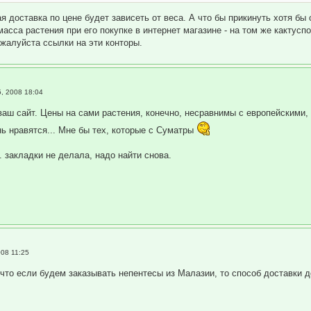
 доставка по цене будет зависеть от веса. А что бы прикинуть хотя бы
асса растения при его покупке в интернет магазине - на том же кактусп
ожалуйста ссылки на эти конторы.
, 2008 18:04
ваш сайт. Цены на сами растения, конечно, несравнимы с европейскими, 
нь нравятся... Мне бы тех, которые с Суматры
к. закладки не делала, надо найти снова.
008 11:25
 что если будем заказывать непентесы из Малазии, то способ доставки 