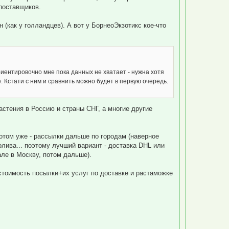
а
 поставщиков.
л
у
н (как у голландцев). А вот у БорнеоЭкзотикс кое-что
риентировочно мне пока данных не хватает - нужна хотя
. Кстати с ним и сравнить можно будет в первую очередь.
астения в Россию и страны СНГ, а многие другие
потом уже - рассылки дальше по городам (наверное
олива... поэтому лучший вариант - доставка DHL или
але в Москву, потом дальше).
 стоимость посылки+их услуг по доставке и растаможке
.