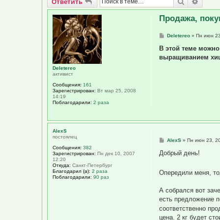
Ответить
Поиск
Расши
О
т
в
е
т
и
т
ь
Продажа, поку
С
Deletereo
»
Пн июн 23
о
о
В этой теме можно
б
выращиванием хи
щ
е
Deletereo
н
активист
и
е
Сообщения:
161
Зарегистрирован:
Вт мар 25, 2008
14:19
Поблагодарили:
2 раза
AlexS
постоялец
С
AlexS
»
Пн июн 23, 2
о
Сообщения:
382
о
Добрый день!
Зарегистрирован:
Пн дек 10, 2007
б
12:20
щ
Откуда:
Санкт-Петербург
е
Благодарил (а):
2 раза
Опередили меня, то
н
Поблагодарили:
90 раз
и
е
А собрался вот зач
есть предложение п
соответственно про
цена. 2 кг будет ст