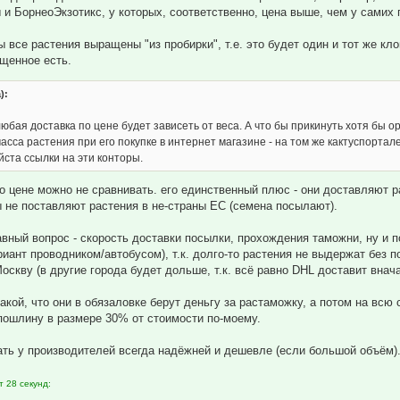
и БорнеоЭкзотикс, у которых, соответственно, цена выше, чем у самих
 все растения выращены "из пробирки", т.е. это будет один и тот же кло
щенное есть.
):
юбая доставка по цене будет зависеть от веса. А что бы прикинуть хотя бы о
сса растения при его покупке в интернет магазине - на том же кактуспортале
ста ссылки на эти конторы.
по цене можно не сравнивать. его единственный плюс - они доставляют р
 не поставляют растения в не-страны ЕС (семена посылают).
лавный вопрос - скорость доставки посылки, прохождения таможни, ну и 
иант проводником/автобусом), т.к. долго-то растения не выдержат без п
оскву (в другие города будет дольше, т.к. всё равно DHL доставит внач
акой, что они в обязаловке берут деньгу за растаможку, а потом на всю
ошлину в размере 30% от стоимости по-моему.
пать у производителей всегда надёжней и дешевле (если большой объём)
т 28 секунд: