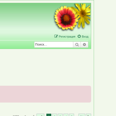
Р
е
г
и
с
т
р
а
ц
и
я
Вход
Поиск
Расширенный по