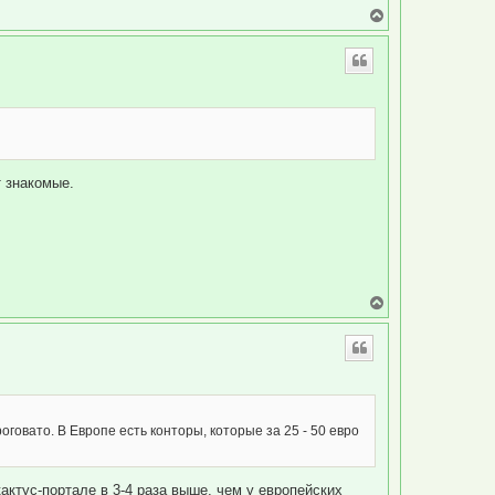
н
В
а
е
ч
р
а
н
л
у
у
т
ь
с
я
к
н
 знакомые.
а
ч
а
л
у
В
е
р
н
у
т
ь
с
я
оговато. В Европе есть конторы, которые за 25 - 50 евро
к
н
а
ч
кактус-портале в 3-4 раза выше, чем у европейских