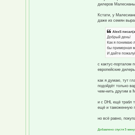
ц
дилеров Малесианы 
и
я
п
Кстати, у Малесианы
о
л
даже из семян выра
ь
з
о
AlexS писал(а
в
а
Добрый день!
т
Как я понимаю л
е
л
бы примерная ма
я
И дайте пожалуй
d
i
m
с кактус-порталом 
z
e
европейские дилеры
l
как я думаю, тут г
подойдёт только вар
чем-нить другим в М
и с DHL ещё трабл т
ещё и таможенную п
но всё равно, поку
Добавлено спустя 5 мину