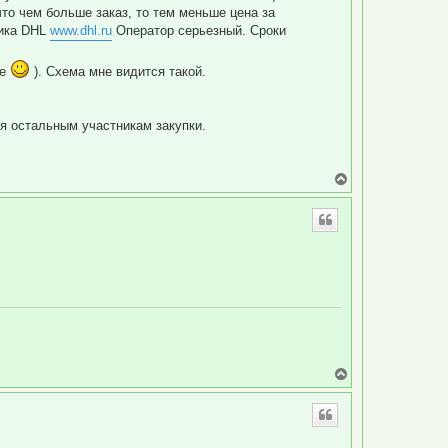
 что чем больше заказ, то тем меньше цена за
чика DHL
www.dhl.ru
Оператор серьезный. Сроки
ше
). Схема мне видится такой.
я остальным участникам закупки.
В
е
р
н
у
т
ь
с
я
к
н
а
ч
а
В
л
е
у
р
н
у
т