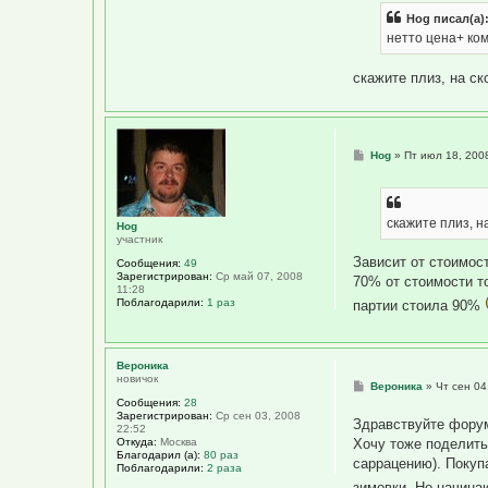
Hog писал(а)
нетто цена+ ко
скажите плиз, на с
С
Hog
»
Пт июл 18, 200
о
о
б
щ
е
скажите плиз, н
Hog
н
участник
и
е
Зависит от стоимос
Сообщения:
49
Зарегистрирован:
Ср май 07, 2008
70% от стоимости т
11:28
Поблагодарили:
1 раз
партии стоила 90%
Вероника
новичок
С
Вероника
»
Чт сен 04
о
Сообщения:
28
о
Зарегистрирован:
Ср сен 03, 2008
Здравствуйте фору
б
22:52
щ
Откуда:
Москва
Хочу тоже поделить
е
Благодарил (а):
80 раз
саррацению). Покуп
н
Поблагодарили:
2 раза
и
зимовки. Но начина