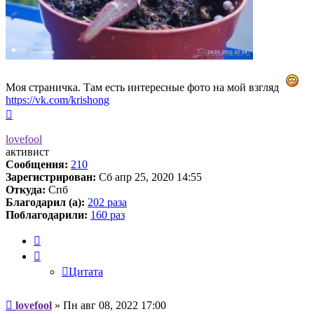
Моя страничка. Там есть интересные фото на мой взгляд
https://vk.com/krishong
Вернуться
к
началу
lovefool
активист
Сообщения:
210
Зарегистрирован:
Сб апр 25, 2020 14:55
Откуда:
Спб
Благодарил (а):
202 раза
Поблагодарили:
160 раз
Цитата
Цитата
Сообщение
lovefool
»
Пн авг 08, 2022 17:00