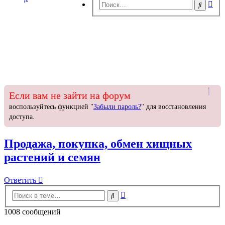
Ра
Поиск
пои
Если вам не зайти на форум
воспользуйтесь функцией "
Забыли пароль?
" для восстановления
доступа.
Продажа, покупка, обмен хищных
растений и семян
Ответить
О
т
в
е
т
и
т
ь
Расширенный
Поиск
поиск
1008 сообщений