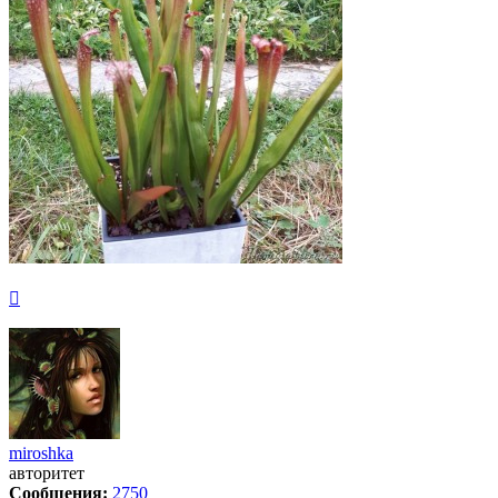
Вернуться
к
началу
miroshka
авторитет
Сообщения:
2750