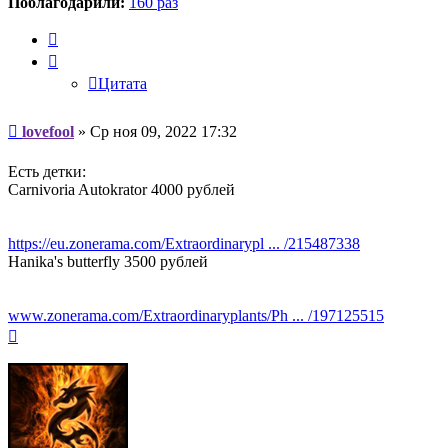
Поблагодарили:
160 раз
Цитата
Цитата
Сообщение
lovefool
»
Ср ноя 09, 2022 17:32
Есть детки:
Carnivoria Autokrator 4000 рублей
https://eu.zonerama.com/Extraordinarypl ... /215487338
Hanika's butterfly 3500 рублей
www.zonerama.com/Extraordinaryplants/Ph ... /197125515
Вернуться
к
началу