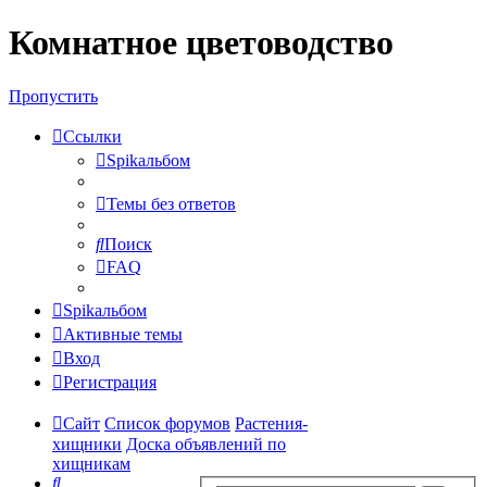
Комнатное цветоводство
Регистрация
Пропустить
Ссылки
Spikальбом
Темы без ответов
Поиск
FAQ
Spikальбом
Активные темы
Вход
Р
е
г
и
с
т
р
а
ц
и
я
Сайт
Список форумов
Растения-
хищники
Доска объявлений по
хищникам
Поиск