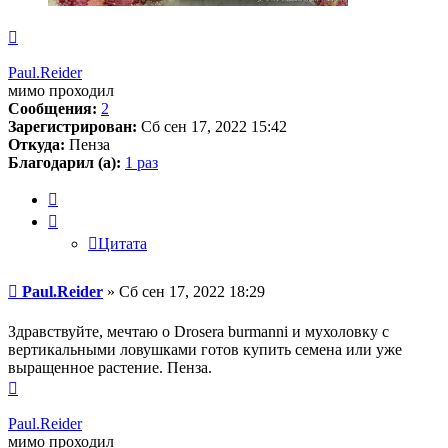
Вернуться
к
началу
Paul.Reider
мимо проходил
Сообщения:
2
Зарегистрирован:
Сб сен 17, 2022 15:42
Откуда:
Пенза
Благодарил (а):
1 раз
Цитата
Цитата
Сообщение
Paul.Reider
»
Сб сен 17, 2022 18:29
Здравствуйте, мечтаю о Drosera burmanni и мухоловку с
вертикальными ловушками готов купить семена или уже
выращенное растение. Пенза.
Вернуться
к
началу
Paul.Reider
мимо проходил