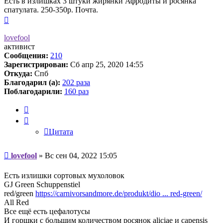
Есть в излишках 3 штуки жирянки Афродиты и росянка
спатулата. 250-350р. Почта.
Вернуться
к
началу
lovefool
активист
Сообщения:
210
Зарегистрирован:
Сб апр 25, 2020 14:55
Откуда:
Спб
Благодарил (а):
202 раза
Поблагодарили:
160 раз
Цитата
Цитата
Сообщение
lovefool
»
Вс сен 04, 2022 15:05
Есть излишки сортовых мухоловок
GJ Green Schuppenstiel
red/green
https://carnivorsandmore.de/produkt/dio ... red-green/
All Red
Все ещё есть цефалотусы
И горшки с большим количеством росянок aliciae и capensis