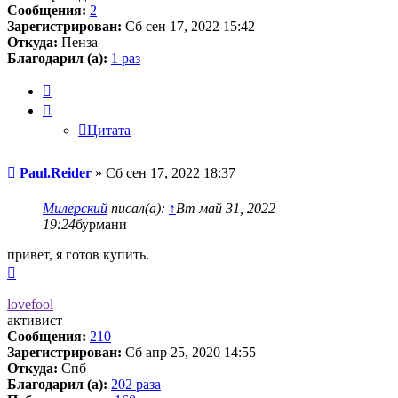
Сообщения:
2
Зарегистрирован:
Сб сен 17, 2022 15:42
Откуда:
Пенза
Благодарил (а):
1 раз
Цитата
Цитата
Сообщение
Paul.Reider
»
Сб сен 17, 2022 18:37
Милерский
писал(а):
↑
Вт май 31, 2022
19:24
бурмани
привет, я готов купить.
Вернуться
к
началу
lovefool
активист
Сообщения:
210
Зарегистрирован:
Сб апр 25, 2020 14:55
Откуда:
Спб
Благодарил (а):
202 раза