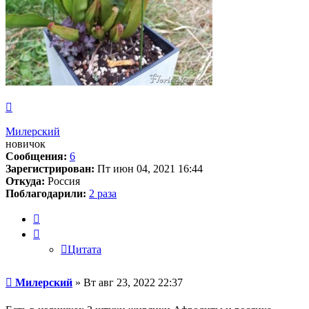
Вернуться
к
началу
Милерский
новичок
Сообщения:
6
Зарегистрирован:
Пт июн 04, 2021 16:44
Откуда:
Россия
Поблагодарили:
2 раза
Цитата
Цитата
Сообщение
Милерский
»
Вт авг 23, 2022 22:37