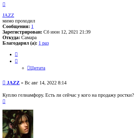
Вернуться
к
началу
JAZZ
мимо проходил
Сообщения:
1
Зарегистрирован:
Сб июн 12, 2021 21:39
Откуда:
Самара
Благодарил (а):
1 раз
Цитата
Цитата
Сообщение
JAZZ
»
Вс авг 14, 2022 8:14
Куплю гелиамфору. Есть ли сейчас у кого на продажу ростки?
Вернуться
к
началу