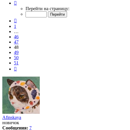
Страница
48
Перейти на страницу:
из
51
Пред.
1
…
46
47
48
49
50
51
След.
Afinskaya
новичок
Сообщения:
7