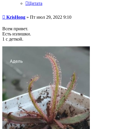
Цитата
Сообщение
KrisHong
»
Пт июл 29, 2022 9:10
Всем привет.
Есть излишки.
1 с деткой.