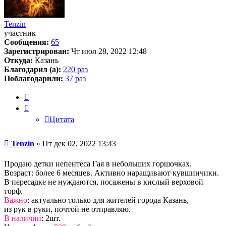
Tenzin
участник
Сообщения:
65
Зарегистрирован:
Чт июл 28, 2022 12:48
Откуда:
Казань
Благодарил (а):
220 раз
Поблагодарили:
37 раз
Цитата
Цитата
Сообщение
Tenzin
»
Пт дек 02, 2022 13:43
Продаю детки непентеса Гая в небольших горшочках.
Возраст: более 6 месяцев. Активно наращивают кувшинчики.
В пересадке не нуждаются, посажены в кислый верховой
торф.
Важно
: актуально только для жителей города Казань,
из рук в руки, почтой не отправляю.
В наличии
: 2шт.