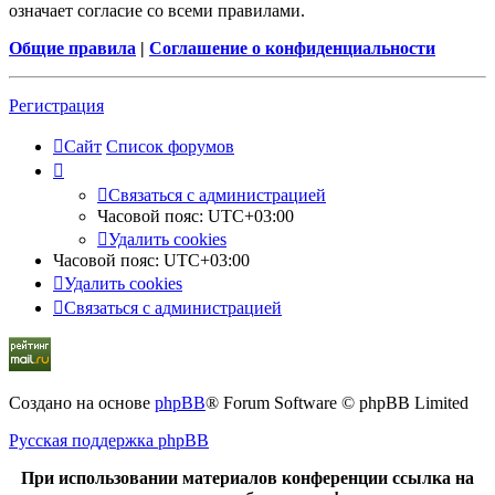
означает согласие со всеми правилами.
Общие правила
|
Соглашение о конфиденциальности
Р
е
г
и
с
т
р
а
ц
и
я
Сайт
Список форумов
С
в
я
з
а
т
ь
с
я
с
а
д
м
и
н
и
с
т
р
а
ц
и
е
й
Часовой пояс:
UTC+03:00
Удалить cookies
Часовой пояс:
UTC+03:00
Удалить cookies
С
в
я
з
а
т
ь
с
я
с
а
д
м
и
н
и
с
т
р
а
ц
и
е
й
Создано на основе
phpBB
® Forum Software © phpBB Limited
Русская поддержка phpBB
При использовании материалов конференции ссылка на