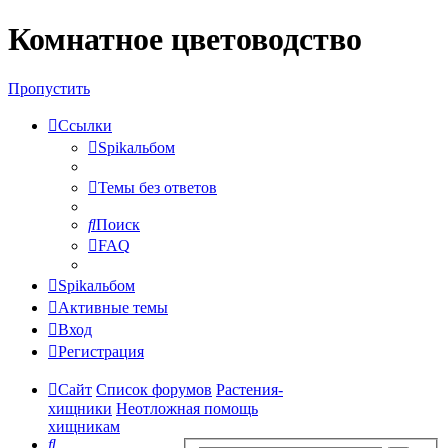
Комнатное цветоводство
Регистрация
Пропустить
Ссылки
Spikальбом
Темы без ответов
Поиск
FAQ
Spikальбом
Активные темы
Вход
Р
е
г
и
с
т
р
а
ц
и
я
Сайт
Список форумов
Растения-
хищники
Неотложная помощь
хищникам
Поиск