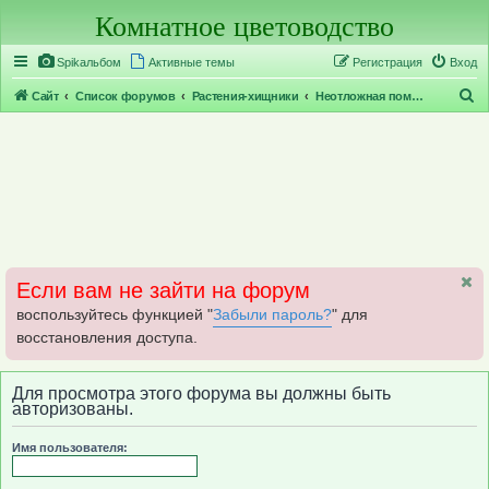
Комнатное цветоводство
Регистрация
Spikальбом
Активные темы
Р
е
г
и
с
т
р
а
ц
и
я
Вход
П
Сайт
Список форумов
Растения-хищники
Неотложная помощь хищникам
о
и
с
к
Если вам не зайти на форум
воспользуйтесь функцией "
Забыли пароль?
" для
восстановления доступа.
Для просмотра этого форума вы должны быть
авторизованы.
Имя пользователя: