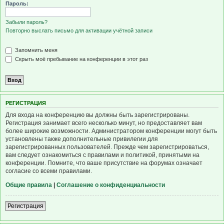
Пароль:
Забыли пароль?
Повторно выслать письмо для активации учётной записи
Запомнить меня
Скрыть моё пребывание на конференции в этот раз
Р
Е
Г
И
С
Т
Р
А
Ц
И
Я
Для входа на конференцию вы должны быть зарегистрированы.
Регистрация занимает всего несколько минут, но предоставляет вам
более широкие возможности. Администратором конференции могут быть
установлены также дополнительные привилегии для
зарегистрированных пользователей. Прежде чем зарегистрироваться,
вам следует ознакомиться с правилами и политикой, принятыми на
конференции. Помните, что ваше присутствие на форумах означает
согласие со всеми правилами.
Общие правила
|
Соглашение о конфиденциальности
Р
е
г
и
с
т
р
а
ц
и
я