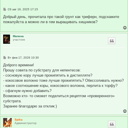
С
Сб авг 16, 2025 17:15
о
о
Добрый день, прочитала про такой грунт как триферн, подскажите
б
пожалуйста а можно ли в гем выращивать хищников?
щ
е
н
и
Милена
е
участник
С
Вт фев 17, 2026 10:30
о
о
Доброго времени!
б
Прошу совета по субстрату для непентесов:
щ
е
- сосновую кору лучше прокипятить в дистилляте?
н
- кокосовое волокно тоже лучше прокипятить? Обессоливать нужно?
и
е
- какое соотношение коры, кокосового волокна, перлита к торфу?
- сфагнум нужно добавить?
Возможно кто- то сможет поделиться рецептом «проверенного»
субстрата.
Заранее благодарю за отклик:)
Spika
Администратор