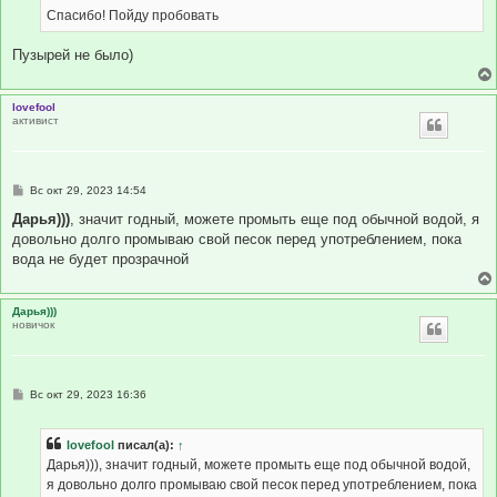
Спасибо! Пойду пробовать
Пузырей не было)
lovefool
активист
С
Вс окт 29, 2023 14:54
о
о
Дарья)))
, значит годный, можете промыть еще под обычной водой, я
б
довольно долго промываю свой песок перед употреблением, пока
щ
е
вода не будет прозрачной
н
и
е
Дарья)))
новичок
С
Вс окт 29, 2023 16:36
о
о
б
lovefool
писал(а):
↑
щ
е
Дарья))), значит годный, можете промыть еще под обычной водой,
н
я довольно долго промываю свой песок перед употреблением, пока
и