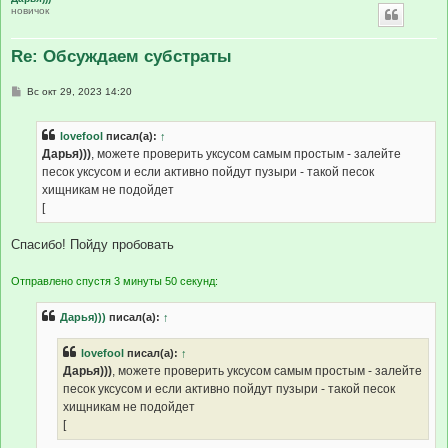
новичок
Re: Обсуждаем субстраты
С
Вс окт 29, 2023 14:20
о
о
б
lovefool
писал(а):
↑
щ
е
Дарья)))
, можете проверить уксусом самым простым - залейте
н
песок уксусом и если активно пойдут пузыри - такой песок
и
е
хищникам не подойдет
[
Спасибо! Пойду пробовать
Отправлено спустя 3 минуты 50 секунд:
Дарья)))
писал(а):
↑
lovefool
писал(а):
↑
Дарья)))
, можете проверить уксусом самым простым - залейте
песок уксусом и если активно пойдут пузыри - такой песок
хищникам не подойдет
[