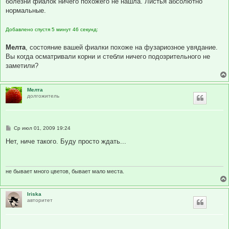
болезни фиалок ничего похожего не нашла. Листья абсолютно
щ
е
нормальные.
н
и
е
Добавлено спустя 5 минут 46 секунд:
Мелта
, состояние вашей фиалки похоже на фузариозное увядание.
Вы когда осматривали корни и стебли ничего подозрительного не
заметили?
Мелта
долгожитель
С
Ср июл 01, 2009 19:24
о
о
Нет, ниче такого. Буду просто ждать...
б
щ
е
н
и
не бывает много цветов, бывает мало места.
е
Iriska
авторитет