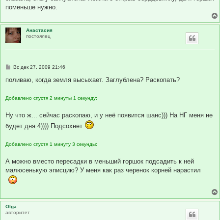
н
поменьше нужно.
и
е
Анастасия
постоялец
С
Вс дек 27, 2009 21:46
о
о
поливаю, когда земля высыхает. Заглублена? Раскопать?
б
щ
е
Добавлено спустя 2 минуты 1 секунду:
н
и
е
Ну что ж... сейчас раскопаю, и у неё появится шанс))) На НГ меня не
будет дня 4)))) Подсохнет
Добавлено спустя 1 минуту 3 секунды:
А можно вместо пересадки в меньший горшок подсадить к ней
малюсенькую эписцию? У меня как раз черенок корней нарастил
Olga
авторитет