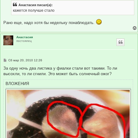
б
Анастасия писал(а):
щ
е
кажется получше стало
н
и
е
Рано еще, надо хотя бы недельку понаблюдать.
Анастасия
постоялец
С
Сб мар 20, 2010 12:26
о
о
За одну ночь два листика у фиалки стали вот такими. То ли
б
высохли, то ли сгнили. Это может быть солнечный ожог?
щ
е
н
ВЛОЖЕНИЯ
и
е