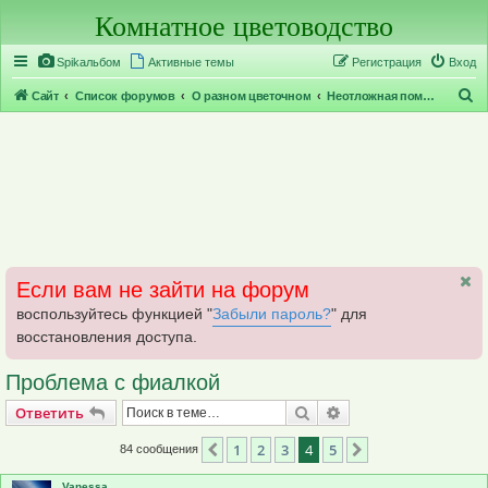
Комнатное цветоводство
Регистрация
Spikальбом
Активные темы
Р
е
г
и
с
т
р
а
ц
и
я
Вход
П
Сайт
Список форумов
О разном цветочном
Неотложная помощь
о
и
с
к
Если вам не зайти на форум
воспользуйтесь функцией "
Забыли пароль?
" для
восстановления доступа.
Проблема с фиалкой
Ответить
Поиск
Расширенный поис
О
т
в
е
т
и
т
ь
1
2
3
4
5
Пред.
След.
84 сообщения
Vanessa