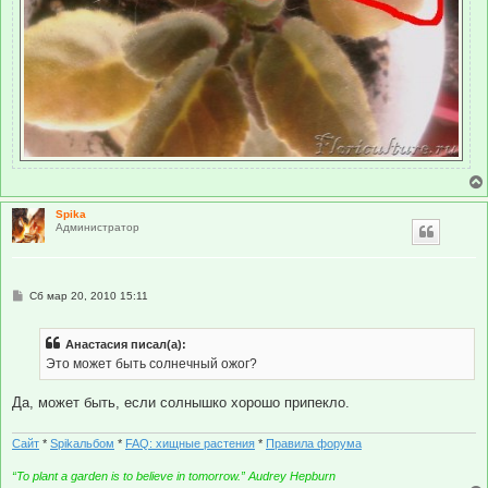
Spika
Администратор
С
Сб мар 20, 2010 15:11
о
о
б
Анастасия писал(а):
щ
е
Это может быть солнечный ожог?
н
и
е
Да, может быть, если солнышко хорошо припекло.
Сайт
*
Spikальбом
*
FAQ: хищные растения
*
Правила форума
“To plant a garden is to believe in tomorrow.” Audrey Hepburn