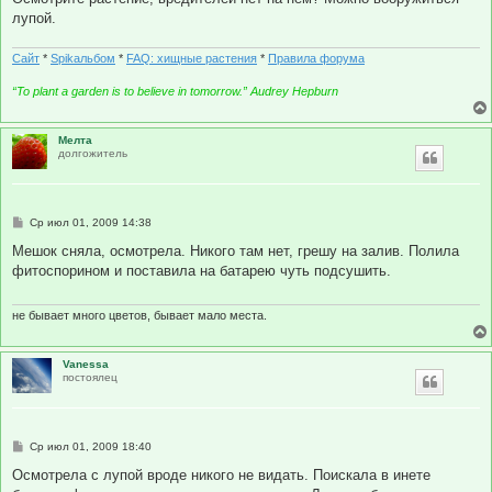
лупой.
Сайт
*
Spikальбом
*
FAQ: хищные растения
*
Правила форума
“To plant a garden is to believe in tomorrow.” Audrey Hepburn
Мелта
долгожитель
С
Ср июл 01, 2009 14:38
о
о
Мешок сняла, осмотрела. Никого там нет, грешу на залив. Полила
б
фитоспорином и поставила на батарею чуть подсушить.
щ
е
н
и
не бывает много цветов, бывает мало места.
е
Vanessa
постоялец
С
Ср июл 01, 2009 18:40
о
о
Осмотрела с лупой вроде никого не видать. Поискала в инете
б