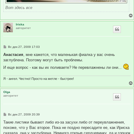
Вот здесь все
Iriska
авторитет
С
Вс дек 27, 2009 17:03
о
о
Анастасия
, мне кажется, что маленькая фиалка у вас очень
б
заглублена. Поэтому могут быть проблемы.
щ
е
И еще вопрос - как вы их поливаете? Не перевлажнены ли они...
н
и
е
Я - ангел. Честно! Просто на метле - быстрее!
Olga
авторитет
С
Вс дек 27, 2009 20:39
о
о
Такие листики бывают либо из-за засухи либо от переувлажнения,
б
похоже, что у Вас второе. Пока не поздно пересадите ее, как Ириска
щ
е
сказала, она у заглублена. Немного открыв сердцевинку, да и горшок