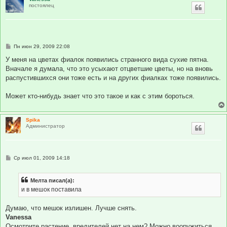
постоялец
С
Пн июн 29, 2009 22:08
о
о
У меня на цветах фиалок появились странного вида сухие пятна.
б
Вначале я думала, что это усыхают отцветшие цветы, но на вновь
щ
е
распустившихся они тоже есть и на других фиалках тоже появились.
н
и
е
Может кто-нибудь знает что это такое и как с этим бороться.
Spika
Администратор
С
Ср июл 01, 2009 14:18
о
о
б
Мелта писал(а):
щ
е
и в мешок поставила
н
и
е
Думаю, что мешок излишен. Лучше снять.
Vanessa
Осмотрите растение, вредителей нет на нем? Можно вооружиться