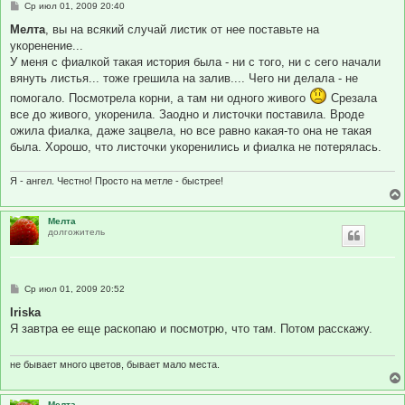
С
Ср июл 01, 2009 20:40
о
о
Мелта
, вы на всякий случай листик от нее поставьте на
б
укоренение...
щ
е
У меня с фиалкой такая история была - ни с того, ни с сего начали
н
вянуть листья... тоже грешила на залив.... Чего ни делала - не
и
е
помогало. Посмотрела корни, а там ни одного живого
Срезала
все до живого, укоренила. Заодно и листочки поставила. Вроде
ожила фиалка, даже зацвела, но все равно какая-то она не такая
была. Хорошо, что листочки укоренились и фиалка не потерялась.
Я - ангел. Честно! Просто на метле - быстрее!
Мелта
долгожитель
С
Ср июл 01, 2009 20:52
о
о
Iriska
б
Я завтра ее еще раскопаю и посмотрю, что там. Потом расскажу.
щ
е
н
и
не бывает много цветов, бывает мало места.
е
Мелта