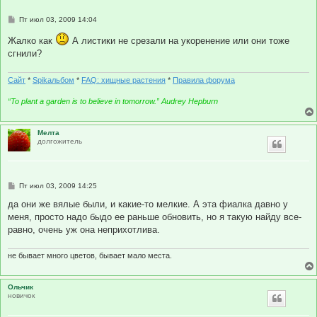
С
Пт июл 03, 2009 14:04
о
о
Жалко как
А листики не срезали на укоренение или они тоже
б
сгнили?
щ
е
н
и
Сайт
*
Spikальбом
*
FAQ: хищные растения
*
Правила форума
е
“To plant a garden is to believe in tomorrow.” Audrey Hepburn
Мелта
долгожитель
С
Пт июл 03, 2009 14:25
о
о
да они же вялые были, и какие-то мелкие. А эта фиалка давно у
б
меня, просто надо быдо ее раньше обновить, но я такую найду все-
щ
е
равно, очень уж она неприхотлива.
н
и
е
не бывает много цветов, бывает мало места.
Ольчик
новичок