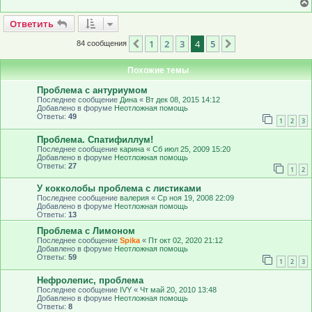
Ответить
О
т
в
е
т
и
т
ь
1
2
3
4
5
Пред.
След.
84 сообщения
Похожие темы
Проблема с антуриумом
Последнее сообщение
Дина
«
Вт дек 08, 2015 14:12
Добавлено в форуме
Неотложная помощь
Ответы:
49
1
2
3
Проблема. Спатифиллум!
Последнее сообщение
карина
«
Сб июл 25, 2009 15:20
Добавлено в форуме
Неотложная помощь
Ответы:
27
1
2
У кокколобы проблема с листиками
Последнее сообщение
валерия
«
Ср ноя 19, 2008 22:09
Добавлено в форуме
Неотложная помощь
Ответы:
13
Проблема с Лимоном
Последнее сообщение
Spika
«
Пт окт 02, 2020 21:12
Добавлено в форуме
Неотложная помощь
Ответы:
59
1
2
3
Нефролепис, проблема
Последнее сообщение
IVY
«
Чт май 20, 2010 13:48
Добавлено в форуме
Неотложная помощь
Ответы:
8