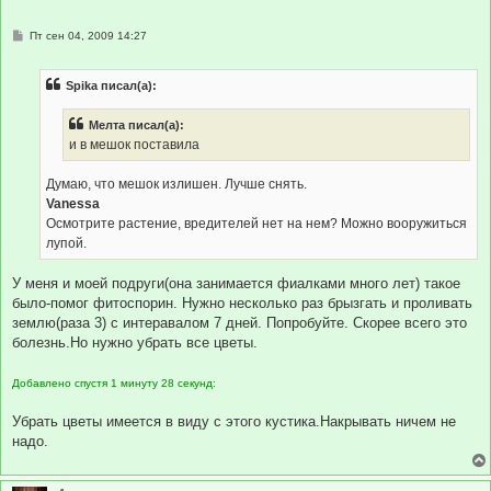
С
Пт сен 04, 2009 14:27
о
о
б
Spika писал(а):
щ
е
н
Мелта писал(а):
и
е
и в мешок поставила
Думаю, что мешок излишен. Лучше снять.
Vanessa
Осмотрите растение, вредителей нет на нем? Можно вооружиться
лупой.
У меня и моей подруги(она занимается фиалками много лет) такое
было-помог фитоспорин. Нужно несколько раз брызгать и проливать
землю(раза 3) с интеравалом 7 дней. Попробуйте. Скорее всего это
болезнь.Но нужно убрать все цветы.
Добавлено спустя 1 минуту 28 секунд:
Убрать цветы имеется в виду с этого кустика.Накрывать ничем не
надо.