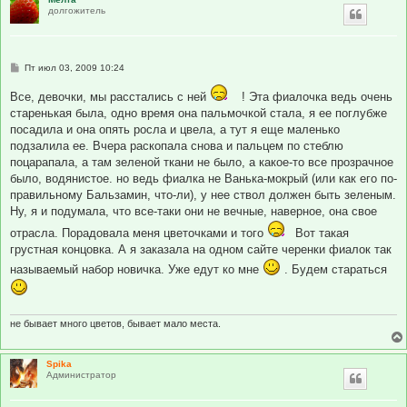
долгожитель
С
Пт июл 03, 2009 10:24
о
о
Все, девочки, мы расстались с ней
! Эта фиалочка ведь очень
б
щ
старенькая была, одно время она пальмочкой стала, я ее поглубже
е
посадила и она опять росла и цвела, а тут я еще маленько
н
и
подзалила ее. Вчера раскопала снова и пальцем по стеблю
е
поцарапала, а там зеленой ткани не было, а какое-то все прозрачное
было, водянистое. но ведь фиалка не Ванька-мокрый (или как его по-
правильному Бальзамин, что-ли), у нее ствол должен быть зеленым.
Ну, я и подумала, что все-таки они не вечные, наверное, она свое
отрасла. Порадовала меня цветочками и того
Вот такая
грустная концовка. А я заказала на одном сайте черенки фиалок так
называемый набор новичка. Уже едут ко мне
. Будем стараться
не бывает много цветов, бывает мало места.
Spika
Администратор