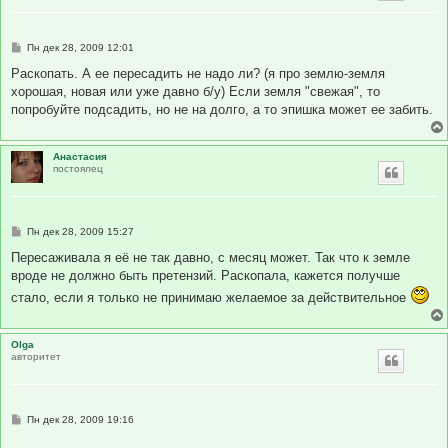
С
Пн дек 28, 2009 12:01
о
о
Раскопать. А ее пересадить не надо ли? (я про землю-земля
б
хорошая, новая или уже давно б/у) Если земля "свежая", то
щ
е
попробуйте подсадить, но не на долго, а то эпишка может ее забить.
н
и
е
Анастасия
постоялец
С
Пн дек 28, 2009 15:27
о
о
Пересаживала я её не так давно, с месяц может. Так что к земле
б
вроде не должно быть претензий. Раскопала, кажется получше
щ
е
стало, если я только не принимаю желаемое за действительное
н
и
е
Olga
авторитет
С
Пн дек 28, 2009 19:16
о
о