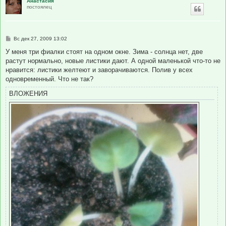
Анастасия
постоялец
С
Вс дек 27, 2009 13:02
о
о
У меня три фиалки стоят на одном окне. Зима - солнца нет, две
б
растут нормально, новые листики дают. А одной маленькой что-то не
щ
е
нравится: листики желтеют и заворачиваются. Полив у всех
н
одновременный. Что не так?
и
е
ВЛОЖЕНИЯ