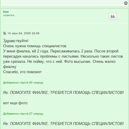
е
н
и
Iran
е
новичок
С
Чт июн 04, 2009 16:46
о
о
Здравствуйте!
б
Очень нужна помощь специалистов.
щ
е
У меня фиалка, ей 2 года. Пересаживалась 2 раза. После второй
н
пересадки начались проблемы с листьями. Несколько таких листов
и
е
уже срезала. Не пойму, что с ней. Фото высылаю. Очень жалко
фиалку
Спасибо, кто поможет
Добавлено спустя 40 секунд:
Re: ПОМОГИТЕ ФИАЛКЕ, ТРЕБУЕТСЯ ПОМОЩЬ СПЕЦИАЛИСТОВ!
вот еще фото
Добавлено спустя 27 секунд:
Re: ПОМОГИТЕ ФИАЛКЕ, ТРЕБУЕТСЯ ПОМОЩЬ СПЕЦИАЛИСТОВ!