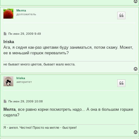
Мелта
долгожитель
С
Пн июн 29, 2009 9:49
о
о
Iriska
б
Ага, я седня как-раз цветами буду заниматься, потом скажу. Может,
щ
е
ее в меньший горшок перевалить?
н
и
е
не бывает много цветов, бывает мало места.
Iriska
авторитет
С
Пн июн 29, 2009 10:08
о
о
Мелта
, все равно корни посмотреть надо... А она в большом горшке
б
сидела?
щ
е
н
и
Я - ангел. Честно! Просто на метле - быстрее!
е