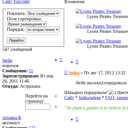
Сайт
YouTube
Вложения
пользователя
Spika
Показать:
Lyons Pirates Treasure
Поле сортировки:
Порядок:
Lyons Pirates Treasure
Lyons Pirates Treasure
547 сообщений
Страница
Stella
Цитата
26
новичок
из
Сообщения:
11
Сообщение
Spika
»
Пт авг 17, 2012 13:32
28
Зарегистрирован:
Вт апр
26, 2011 11:46
Stella писал(а):
порадовала 
Откуда:
Астрахань
Шикарно порадовала!
Цветк
Перейти на
Сайт
*
Spikальбом
*
FAQ: хищн
страницу:
“To plant a garden is to believe 
татьяна-К
Цитата
активист
Сообщения:
171