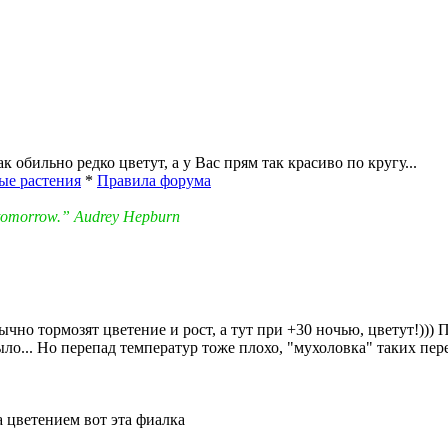
к обильно редко цветут, а у Вас прям так красиво по кругу...
ые растения
*
Правила форума
in tomorrow.” Audrey Hepburn
ычно тормозят цветение и рост, а тут при +30 ночью, цветут!))) 
ло... Но перепад температур тоже плохо, "мухоловка" таких пере
 цветением вот эта фиалка