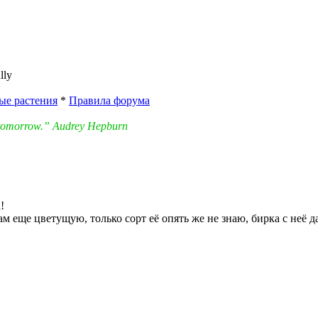
lly
ые растения
*
Правила форума
in tomorrow.” Audrey Hepburn
!
м еще цветущую, только сорт её опять же не знаю, бирка с неё да