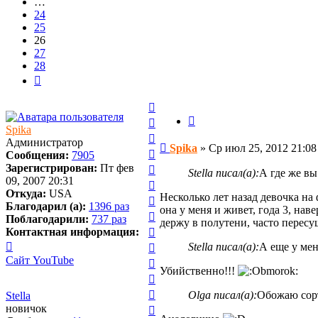
…
24
25
26
27
28
След.
Вернуться
к
Цитата
Вернуться
Spika
началу
к
Вернуться
Администратор
Сообщение
началу
Spika
»
Ср июл 25, 2012 21:08
к
Вернуться
Сообщения:
7905
началу
к
Вернуться
Зарегистрирован:
Пт фев
Stella писал(а):
А где же вы
началу
к
09, 2007 20:31
Вернуться
началу
Откуда:
USA
к
Несколько лет назад девочка на
Вернуться
Благодарил (а):
1396 раз
началу
она у меня и живет, года 3, нав
к
Вернуться
Поблагодарили:
737 раз
держу в полутени, часто пере
началу
к
Вернуться
Контактная информация:
началу
к
Контактная
Вернуться
Stella писал(а):
А еще у мен
началу
информация
к
Сайт
YouTube
Вернуться
пользователя
Убийственно!!!
началу
к
Вернуться
Spika
началу
к
Вернуться
Olga писал(а):
Обожаю сорт
Stella
началу
к
Вернуться
новичок
началу