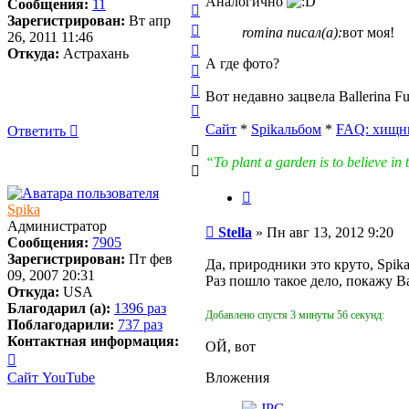
Аналогично
к
Сообщения:
11
Вернуться
началу
Зарегистрирован:
Вт апр
к
Вернуться
romina писал(а):
вот моя!
26, 2011 11:46
началу
к
Вернуться
Откуда:
Астрахань
началу
А где фото?
к
Вернуться
началу
к
Вернуться
Вот недавно зацвела Ballerina Fu
началу
к
Вернуться
началу
к
Ответить
Сайт
*
Spikальбом
*
FAQ: хищн
О
т
в
е
т
и
т
ь
началу
“To plant a garden is to believe 
Цитата
Spika
Администратор
Сообщение
Stella
»
Пн авг 13, 2012 9:20
Сообщения:
7905
Зарегистрирован:
Пт фев
Да, природники это круто, Spika
09, 2007 20:31
Раз пошло такое дело, покажу Ва
Откуда:
USA
Благодарил (а):
1396 раз
Добавлено спустя 3 минуты 56 секунд:
Поблагодарили:
737 раз
Контактная информация:
ОЙ, вот
Контактная
информация
Сайт
YouTube
Вложения
пользователя
Spika