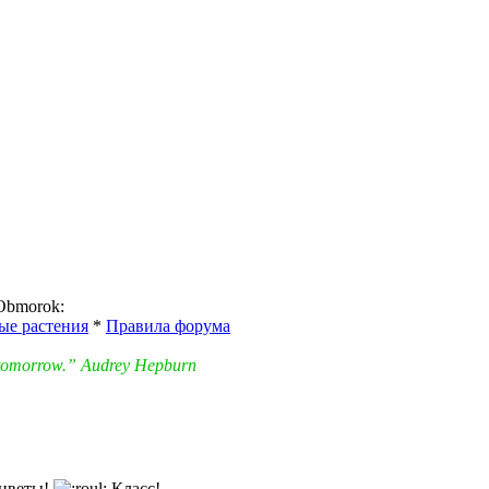
ые растения
*
Правила форума
in tomorrow.” Audrey Hepburn
 цветы!
Класс!