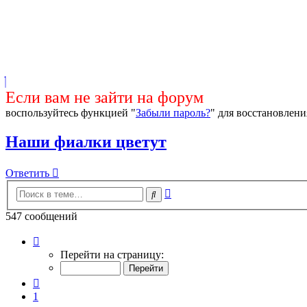
Если вам не зайти на форум
воспользуйтесь функцией "
Забыли пароль?
" для восстановлени
Наши фиалки цветут
Ответить
О
т
в
е
т
и
т
ь
Расширенный
Поиск
поиск
547 сообщений
Страница
26
Перейти на страницу:
из
28
Пред.
1