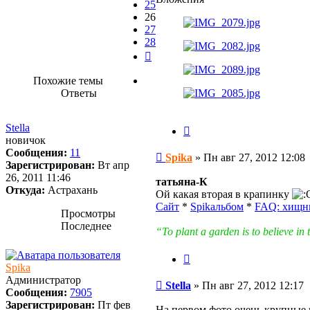
25
26
27
28
След.
Похожие темы
Ответы
Stella
Цитата
новичок
Сообщения:
11
Сообщение
Spika
»
Пн авг 27, 2012 12:08
Зарегистрирован:
Вт апр
26, 2011 11:46
татьяна-К
Откуда:
Астрахань
Ой какая вторая в крапинку
Сайт
*
Spikальбом
*
FAQ: хищн
Просмотры
Последнее
“To plant a garden is to believe 
Цитата
Spika
Администратор
Сообщение
Stella
»
Пн авг 27, 2012 12:17
Сообщения:
7905
Зарегистрирован:
Пт фев
На первом фото очень крупные