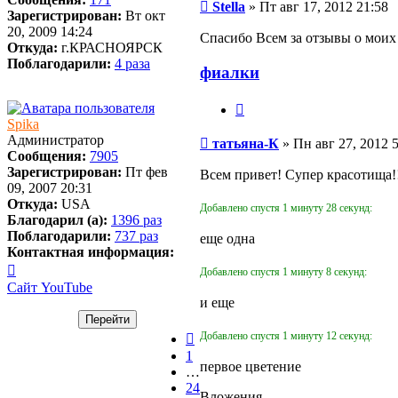
Сообщение
Stella
»
Пт авг 17, 2012 21:58
Зарегистрирован:
Вт окт
20, 2009 14:24
Спасибо Всем за отзывы о моих 
Откуда:
г.КРАСНОЯРСК
Поблагодарили:
4 раза
фиалки
Цитата
Spika
Сообщение
Администратор
татьяна-К
»
Пн авг 27, 2012 
Сообщения:
7905
Зарегистрирован:
Пт фев
Всем привет! Супер красотища!
09, 2007 20:31
Откуда:
USA
Добавлено спустя 1 минуту 28 секунд:
Благодарил (а):
1396 раз
Поблагодарили:
737 раз
еще одна
Контактная информация:
Контактная
Добавлено спустя 1 минуту 8 секунд:
информация
Сайт
YouTube
пользователя
и еще
Spika
Пред.
Добавлено спустя 1 минуту 12 секунд:
1
первое цветение
…
24
Вложения