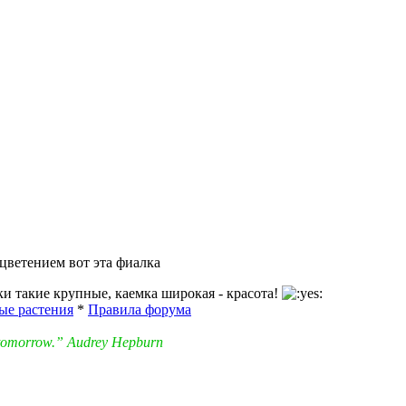
цветением вот эта фиалка
и такие крупные, каемка широкая - красота!
ые растения
*
Правила форума
in tomorrow.” Audrey Hepburn