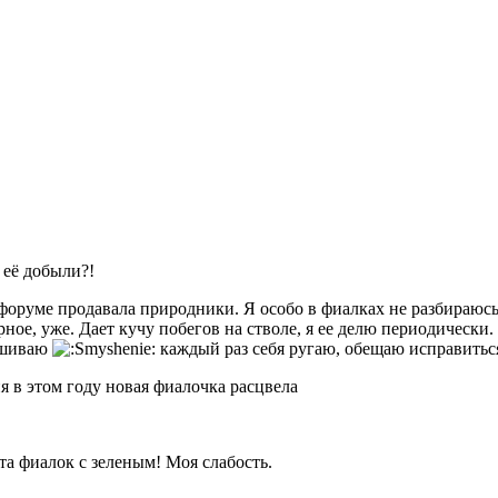
 её добыли?!
 форуме продавала природники. Я особо в фиалках не разбираюсь
ерное, уже. Дает кучу побегов на стволе, я ее делю периодически
сушиваю
каждый раз себя ругаю, обещаю исправиться
я в этом году новая фиалочка расцвела
а фиалок с зеленым! Моя слабость.