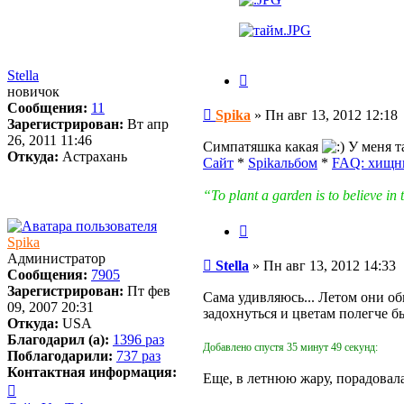
Stella
Цитата
новичок
Сообщения:
11
Сообщение
Spika
»
Пн авг 13, 2012 12:18
Зарегистрирован:
Вт апр
26, 2011 11:46
Симпатяшка какая
У меня та
Откуда:
Астрахань
Сайт
*
Spikальбом
*
FAQ: хищн
“To plant a garden is to believe 
Цитата
Spika
Администратор
Сообщение
Stella
»
Пн авг 13, 2012 14:33
Сообщения:
7905
Зарегистрирован:
Пт фев
Сама удивляюсь... Летом они об
09, 2007 20:31
задохнуться и цветам полегче бы
Откуда:
USA
Благодарил (а):
1396 раз
Добавлено спустя 35 минут 49 секунд:
Поблагодарили:
737 раз
Контактная информация:
Еще, в летнюю жару, порадовала
Контактная
информация