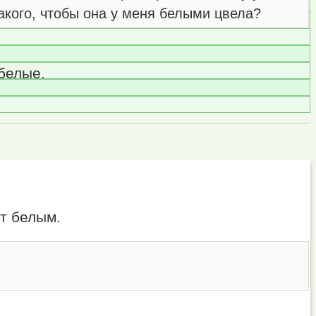
акого, чтобы она у меня белыми цвела?
 белые.
ет белым.