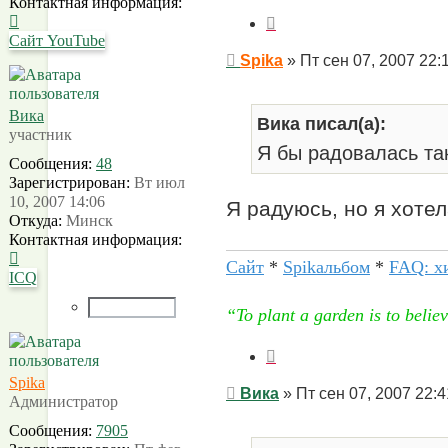
Контактная информация:
Контактная
Цитата
информация
Сайт
YouTube
пользователя
Сообщение
Spika
»
Пт сен 07, 2007 22:
Spika
Вика
Вика писал(а):
участник
Я бы радовалась та
Сообщения:
48
Зарегистрирован:
Вт июл
10, 2007 14:06
Я радуюсь, но я хоте
Откуда:
Минск
Контактная информация:
Контактная
Сайт
*
Spikальбом
*
FAQ: х
информация
ICQ
пользователя
“To plant a garden is to beli
Вика
Цитата
Spika
Сообщение
Вика
»
Пт сен 07, 2007 22:4
Администратор
Сообщения:
7905