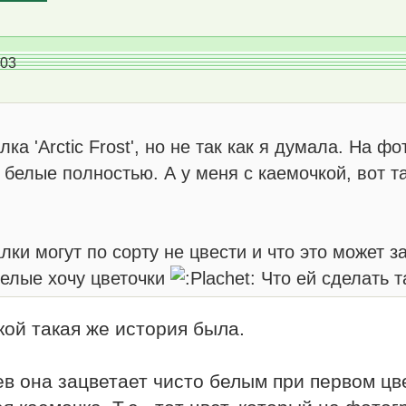
:03
ка 'Arctic Frost', но не так как я думала. На ф
 белые полностью. А у меня с каемочкой, вот т
ки могут по сорту не цвести и что это может з
белые хочу цветочки
Что ей сделать т
кой такая же история была.
в она зацветает чисто белым при первом ц