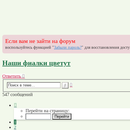
Если вам не зайти на форум
воспользуйтесь функцией "
Забыли пароль?
" для восстановления досту
Наши фиалки цветут
Ответить
О
т
в
е
т
и
т
ь
Расширенный
Поиск
поиск
547 сообщений
Страница
1
Перейти на страницу:
из
28
1
2