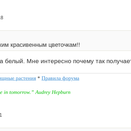
18
ким красивенным цветочкам!!
ла белый. Мне интересно почему так получае
ищные растения
*
Правила форума
eve in tomorrow.” Audrey Hepburn
1