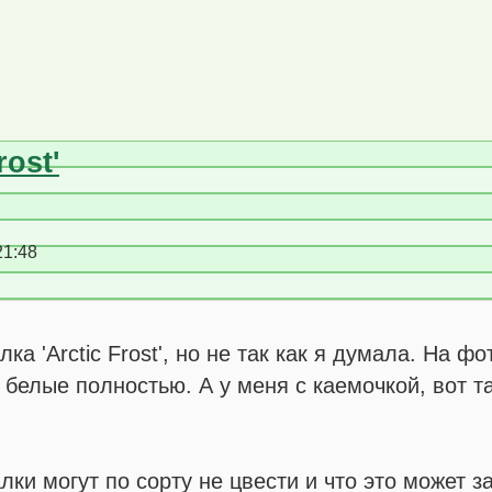
rost'
21:48
ка 'Arctic Frost', но не так как я думала. На ф
 белые полностью. А у меня с каемочкой, вот т
ки могут по сорту не цвести и что это может з