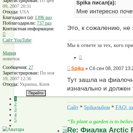
Зарегистрирован:
Пт фев
Spika писал(а):
09, 2007 20:31
Мне интересно почем
Откуда:
USA
Благодарил (а):
1396 раз
Поблагодарили:
737 раз
Это, к сожалению, не
Контактная информация:
Контактная
информация
Сайт
YouTube
Мы в ответе за тех, кого пр
пользователя
Spika
Мария
Цитата
новичок
Сообщения:
27
Сообщение
Spika
»
Сб сен 08, 2007 13:
Зарегистрирован:
Пн ноя
19, 2007 12:36
Тут зашла на фиалочны
Откуда:
Украина, Киев
изначально и должен 
1
2
Сайт
*
Spikальбом
*
FAQ: х
3
4
5
“To plant a garden is to beli
…
Re: Фиалка Arctic 
28