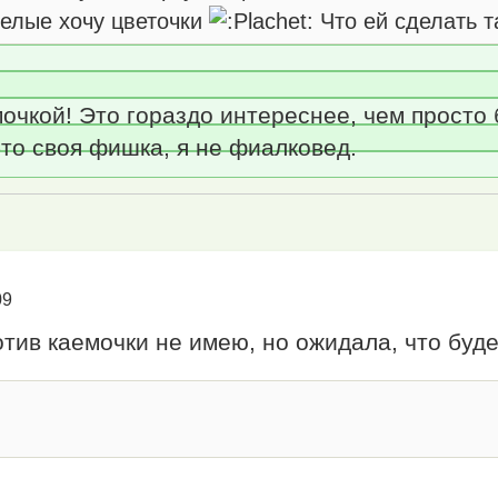
белые хочу цветочки
Что ей сделать т
мочкой! Это гораздо интереснее, чем просто
-то своя фишка, я не фиалковед.
09
отив каемочки не имею, но ожидала, что буд