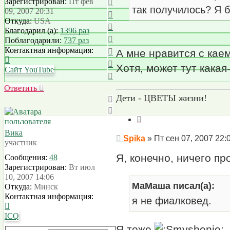
Вернуться
Зарегистрирован:
Пт фев
началу
так получилось? Я 
к
09, 2007 20:31
Вернуться
началу
Откуда:
USA
к
Вернуться
Благодарил (а):
1396 раз
началу
к
Вернуться
Поблагодарили:
737 раз
началу
к
Вернуться
Контактная информация:
А мне нравится с кае
началу
к
Контактная
Вернуться
Хотя, может тут какая
началу
информация
Сайт
YouTube
к
Вернуться
пользователя
началу
к
Ответить
О
т
в
е
т
и
т
ь
Spika
началу
Дети - ЦВЕТЫ жизни!
Цитата
Вика
Сообщение
Spika
»
Пт сен 07, 2007 22:
участник
Я, конечно, ничего пр
Сообщения:
48
Зарегистрирован:
Вт июл
10, 2007 14:06
МаМаша писал(а):
Откуда:
Минск
Контактная информация:
я не фиалковед.
Контактная
информация
ICQ
пользователя
Я тоже