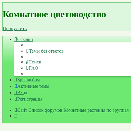
Регистрация
Комнатное цветоводство
Пропустить
Ссылки
Темы без ответов
Поиск
FAQ
Spikальбом
Активные темы
Вход
Р
е
г
и
с
т
р
а
ц
и
я
Сайт
Список форумов
Комнатные растения по группам
Поиск