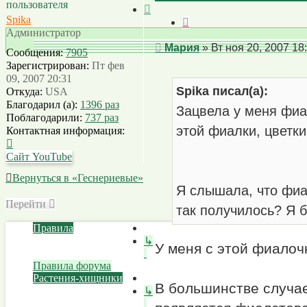
След.
Spika
Цитата
Администратор
Сообщение
Мария
»
Вт ноя 20, 2007 18
Сообщения:
7905
Зарегистрирован:
Пт фев
09, 2007 20:31
Spika писал(а):
Откуда:
USA
Благодарил (а):
1396 раз
Зацвела у меня фиал
Поблагодарили:
737 раз
этой фиалки, цветки
Контактная информация:
Контактная
информация
Сайт
YouTube
пользователя
Вернуться в «Геснериевые»
Spika
Я слышала, что фиал
Перейти
так получилось? Я 
Правила
↳
У меня с этой фиалоч
Правила форума
Растения-хищники
В большинстве случае
↳