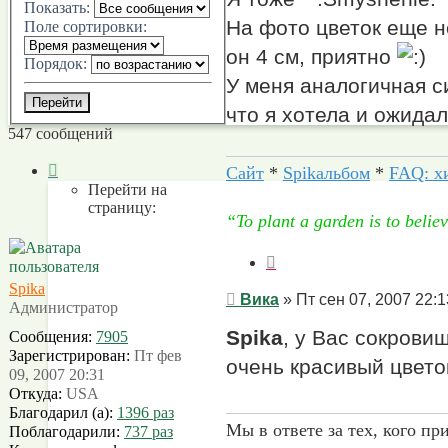
Показать:
Вика
На фото цветок еще н
Поле сортировки:
он 4 см, приятно
Порядок:
У меня аналогичная с
что я хотела и ожида
547 сообщений
Страница
Сайт
*
Spikальбом
*
FAQ: х
1
Перейти на
из
страницу:
“To plant a garden is to beli
28
Цитата
Spika
Сообщение
Вика
»
Пт сен 07, 2007 22:1
Администратор
Spika
, у Вас сокрови
Сообщения:
7905
Зарегистрирован:
Пт фев
очень красивый цвето
09, 2007 20:31
Откуда:
USA
Благодарил (а):
1396 раз
Мы в ответе за тех, кого пр
Поблагодарили:
737 раз