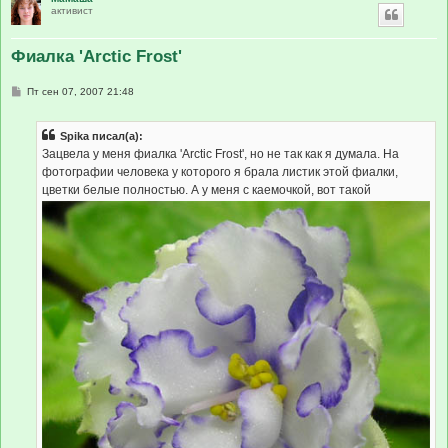
активист
Фиалка 'Arctic Frost'
С
Пт сен 07, 2007 21:48
о
о
б
Spika писал(а):
щ
е
Зацвела у меня фиалка 'Arctic Frost', но не так как я думала. На
н
фотографии человека у которого я брала листик этой фиалки,
и
е
цветки белые полностью. А у меня с каемочкой, вот такой