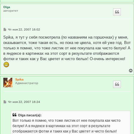
Olga
авторитет
С
Чт ноя 22, 2007 16:02
о
о
Spika, я тут у себя посмотрела (по названиям на горшочках) у меня,
б
оказывается, тоже такая есть, но пока не цвела, хотя ей уже год. Вот
щ
е
только я помню, что тоже листик от нее покупала как чисто белую! А
н
в яндексе в картинках на этот сорт в результате отображаются
и
е
фотки и таких как у Вас цветет и чисто белых! О-очень интересно!
Spika
Администратор
С
Чт ноя 22, 2007 16:24
о
о
б
Olga писал(а):
щ
е
Вот только я помню, что тоже листик от нее покупала как чисто
н
белую! А в яндексе в картинках на этот сорт в результате
и
е
отображаются фотки и таких как у Вас цветет и чисто белых!