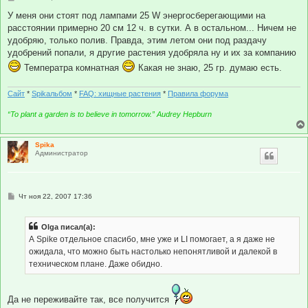
о
о
У меня они стоят под лампами 25 W энергосберегающими на
б
расстоянии примерно 20 см 12 ч. в сутки. А в остальном... Ничем не
щ
е
удобряю, только полив. Правда, этим летом они под раздачу
н
удобрений попали, я другие растения удобряла ну и их за компанию
и
е
Температра комнатная
Какая не знаю, 25 гр. думаю есть.
Сайт
*
Spikальбом
*
FAQ: хищные растения
*
Правила форума
“To plant a garden is to believe in tomorrow.” Audrey Hepburn
Spika
Администратор
С
Чт ноя 22, 2007 17:36
о
о
б
Olga писал(а):
щ
е
А Spike отдельное спасибо, мне уже и LI помогает, а я даже не
н
ожидала, что можно быть настолько непонятливой и далекой в
и
е
техническом плане. Даже обидно.
Да не переживайте так, все получится