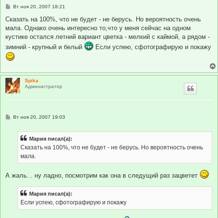
С
Вт ноя 20, 2007 18:21
о
о
Сказать на 100%, что не будет - не берусь. Но вероятность очень
б
мала. Однако очень интересно то,что у меня сейчас на одном
щ
е
кустике остался летний вариант цветка - мелкий с каймой, а рядом -
н
зимний - крупный и белый
Если успею, сфотографирую и покажу
и
е
Spika
Администратор
С
Вт ноя 20, 2007 19:03
о
о
б
Мария писал(а):
щ
е
Сказать на 100%, что не будет - не берусь. Но вероятность очень
н
мала.
и
е
А жаль... ну ладно, посмотрим как она в следущий раз зацветет
Мария писал(а):
Если успею, сфотографирую и покажу