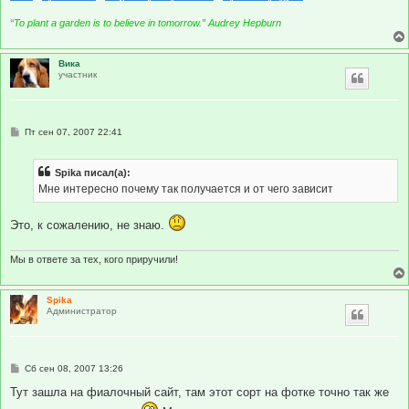
“To plant a garden is to believe in tomorrow.” Audrey Hepburn
Вика
участник
С
Пт сен 07, 2007 22:41
о
о
б
Spika писал(а):
щ
е
Мне интересно почему так получается и от чего зависит
н
и
е
Это, к сожалению, не знаю.
Мы в ответе за тех, кого приручили!
Spika
Администратор
С
Сб сен 08, 2007 13:26
о
о
Тут зашла на фиалочный сайт, там этот сорт на фотке точно так же
б