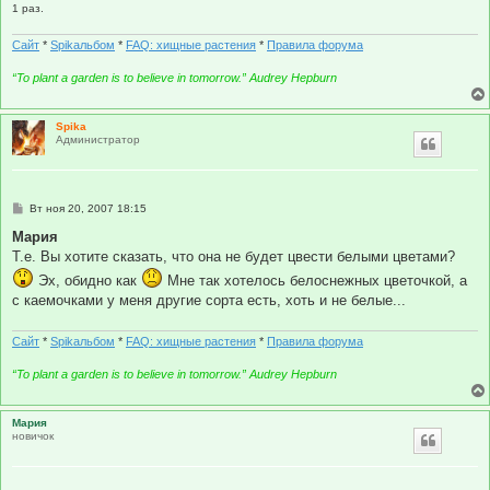
1 раз.
Сайт
*
Spikальбом
*
FAQ: хищные растения
*
Правила форума
“To plant a garden is to believe in tomorrow.” Audrey Hepburn
Spika
Администратор
С
Вт ноя 20, 2007 18:15
о
о
Мария
б
Т.е. Вы хотите сказать, что она не будет цвести белыми цветами?
щ
е
Эх, обидно как
Мне так хотелось белоснежных цветочкой, а
н
с каемочками у меня другие сорта есть, хоть и не белые...
и
е
Сайт
*
Spikальбом
*
FAQ: хищные растения
*
Правила форума
“To plant a garden is to believe in tomorrow.” Audrey Hepburn
Мария
новичок