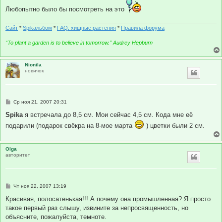
Любопытно было бы посмотреть на это
Сайт
*
Spikальбом
*
FAQ: хищные растения
*
Правила форума
“To plant a garden is to believe in tomorrow.” Audrey Hepburn
Nionila
новичок
С
Ср ноя 21, 2007 20:31
о
о
Spika
я встречала до 8,5 см. Мои сейчас 4,5 см. Кода мне её
б
подарили (подарок свёкра на 8-мое марта
) цветки были 2 см.
щ
е
н
и
Olga
е
авторитет
С
Чт ноя 22, 2007 13:19
о
о
Красивая, полосатенькая!!! А почему она промышленная? Я просто
б
такое первый раз слышу, извините за непросвященность, но
щ
е
объясните, пожалуйста, темноте.
н