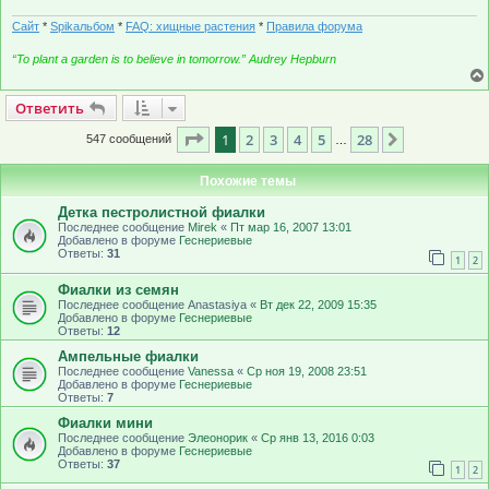
Сайт
*
Spikальбом
*
FAQ: хищные растения
*
Правила форума
“To plant a garden is to believe in tomorrow.” Audrey Hepburn
Ответить
О
т
в
е
т
и
т
ь
Страница
1
из
28
1
2
3
4
5
28
След.
547 сообщений
…
Похожие темы
Детка пестролистной фиалки
Последнее сообщение
Mirek
«
Пт мар 16, 2007 13:01
Добавлено в форуме
Геснериевые
Ответы:
31
1
2
Фиалки из семян
Последнее сообщение
Anastasiya
«
Вт дек 22, 2009 15:35
Добавлено в форуме
Геснериевые
Ответы:
12
Ампельные фиалки
Последнее сообщение
Vanessa
«
Ср ноя 19, 2008 23:51
Добавлено в форуме
Геснериевые
Ответы:
7
Фиалки мини
Последнее сообщение
Элеонорик
«
Ср янв 13, 2016 0:03
Добавлено в форуме
Геснериевые
Ответы:
37
1
2