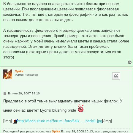
В большинстве случаев она зацветает чисто белым при первом
цветении. При последующем цветении появляется фиолетовая
каемочка. Т.е., тот цвет, который на фотографии - это как раз то, как
она на самом деле должна выглядеть.
А насыщенность фиолетового и размер цветка очень зависят от
температуры и освещения. Яркий пример - это лето, которое было
очень жарким: у моей очень измельчали цветы и каемка стала более
насыщенной. Этим летом у многих была такая проблема с
сенполиями (некоторые цветы даже не могли распуститься из-за
этого)
Spika
Администратор
С
Вт ноя 20, 2007 18:10
о
о
Предлагаю в этой темке выкладывать цветение наших фиалок. У
б
щ
меня сейчас цветет Lyon's blushing bride
е
н
и
[img]
http://floriculture.me/forum_foto/fialk ... bride1.jpg
[/img]
е
Последний раз редактировалось
Spika
Вт апр 29, 2008 16:13, всего редактировалось