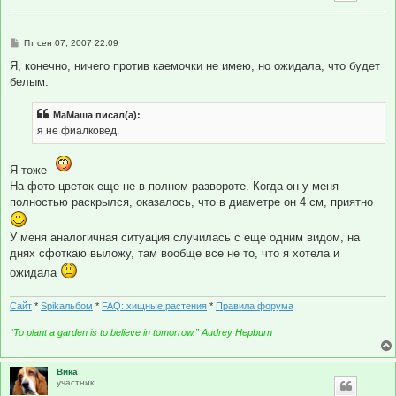
С
Пт сен 07, 2007 22:09
о
о
Я, конечно, ничего против каемочки не имею, но ожидала, что будет
б
белым.
щ
е
н
МаМаша писал(а):
и
е
я не фиалковед.
Я тоже
На фото цветок еще не в полном развороте. Когда он у меня
полностью раскрылся, оказалось, что в диаметре он 4 см, приятно
У меня аналогичная ситуация случилась с еще одним видом, на
днях сфоткаю выложу, там вообще все не то, что я хотела и
ожидала
Сайт
*
Spikальбом
*
FAQ: хищные растения
*
Правила форума
“To plant a garden is to believe in tomorrow.” Audrey Hepburn
Вика
участник