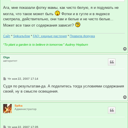
Ага, мне показали фотку мамы, как чисто белую, я и подумать не
могла, что такое может быть
Фотки и в гугле и в яндексе
смотрела, действительно, они там и белые и не чисто белые...
Может все таки от содержания зависит?
Сайт
*
Spikальбом
*
FAQ: хищные растения
*
Правила форума
“To plant a garden is to believe in tomorrow.” Audrey Hepburn
Olga
авторитет
С
Чт ноя 22, 2007 17:14
о
о
Судя по результатам-да. А поделитесь тогда условиями содержания
б
своей, ну в смысле освещения.
щ
е
н
и
Spika
е
Администратор
С
Чт ноя 22, 2007 17:35