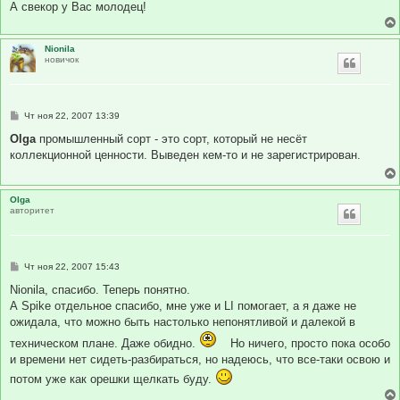
А свекор у Вас молодец!
и
е
Nionila
новичок
С
Чт ноя 22, 2007 13:39
о
о
Olga
промышленный сорт - это сорт, который не несёт
б
коллекционной ценности. Выведен кем-то и не зарегистрирован.
щ
е
н
и
Olga
е
авторитет
С
Чт ноя 22, 2007 15:43
о
о
Nionila, спасибо. Теперь понятно.
б
А Spike отдельное спасибо, мне уже и LI помогает, а я даже не
щ
е
ожидала, что можно быть настолько непонятливой и далекой в
н
и
техническом плане. Даже обидно.
Но ничего, просто пока особо
е
и времени нет сидеть-разбираться, но надеюсь, что все-таки освою и
потом уже как орешки щелкать буду.