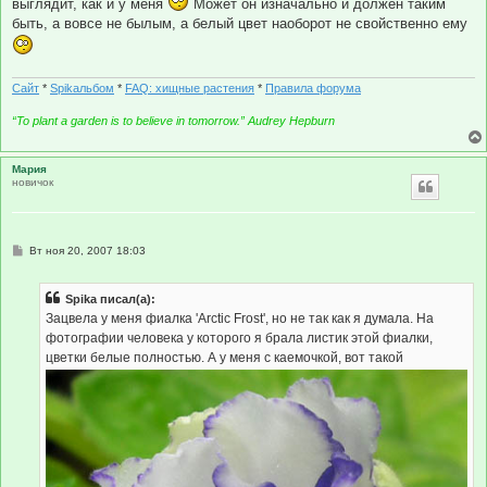
выглядит, как и у меня
Может он изначально и должен таким
щ
е
быть, а вовсе не былым, а белый цвет наоборот не свойственно ему
н
и
е
Сайт
*
Spikальбом
*
FAQ: хищные растения
*
Правила форума
“To plant a garden is to believe in tomorrow.” Audrey Hepburn
Мария
новичок
С
Вт ноя 20, 2007 18:03
о
о
б
Spika писал(а):
щ
е
Зацвела у меня фиалка 'Arctic Frost', но не так как я думала. На
н
фотографии человека у которого я брала листик этой фиалки,
и
е
цветки белые полностью. А у меня с каемочкой, вот такой