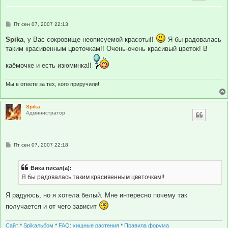
С
Пт сен 07, 2007 22:13
о
о
Spika
, у Вас сокровище неописуемой красоты!!
Я бы радовалась
б
таким красивенным цветочкам!! Очень-очень красивый цветок! В
щ
е
н
каёмочке и есть изюминка!!
и
е
Мы в ответе за тех, кого приручили!
Spika
Администратор
С
Пт сен 07, 2007 22:18
о
о
б
Вика писал(а):
щ
е
Я бы радовалась таким красивенным цветочкам!!
н
и
е
Я радуюсь, но я хотела белый. Мне интересно почему так
получается и от чего зависит
Сайт
*
Spikальбом
*
FAQ: хищные растения
*
Правила форума